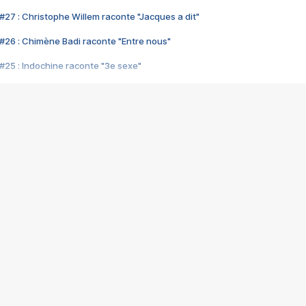
#27 : Christophe Willem raconte "Jacques a dit"
#26 : Chimène Badi raconte "Entre nous"
#25 : Indochine raconte "3e sexe"
#24 : Zaho raconte "C'est chelou"
#23 : Patrick Bruel raconte "Au café des délices"
#22 : Kyo raconte "Le chemin"
#21 : Nolwenn Leroy raconte "Cassé"
#20 : Patrick Hernandez raconte "Born to be alive"
#19 : Lorie raconte "Près de moi"
#18 : Michael Jones raconte "A nos actes manqués" (avec Jean-Jacque
#17 : Khaled raconte "Aïcha"
#16 : Corneille raconte "Parce qu'on vient de loin"