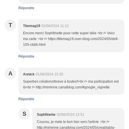
Répondre
T
Titemag19
02/06/2024 11:12
Encore merci Sophfinette pour cette super idée <br /> Voici
ma carte :<br /> https://titemag19.over-blog.com/2024/05/defi-
105-cbbb.html
Répondre
A
Annick
01/06/2024 15:35
Superbes créations!bravo à toutes!!<br /> ma participation est
là<br /> http://miminne.canalblog.com/#google_vignette
Répondre
S
Sophfinette
02/06/2024 12:51
Coucou, je mets le bon lien vers l'article :<br />
http://miminne.canalblog.com/2024/05/creablabla-