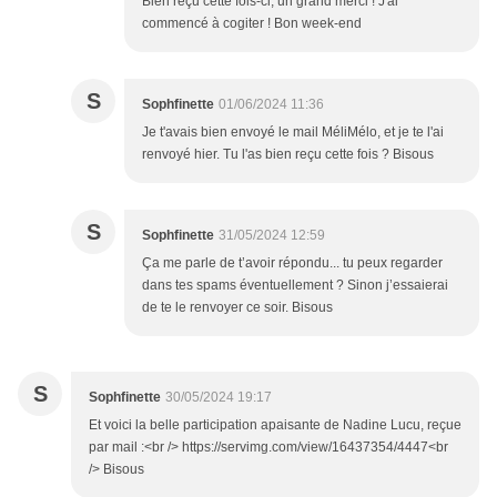
Bien reçu cette fois-ci, un grand merci ! J'ai
commencé à cogiter ! Bon week-end
S
Sophfinette
01/06/2024 11:36
Je t'avais bien envoyé le mail MéliMélo, et je te l'ai
renvoyé hier. Tu l'as bien reçu cette fois ? Bisous
S
Sophfinette
31/05/2024 12:59
Ça me parle de t’avoir répondu... tu peux regarder
dans tes spams éventuellement ? Sinon j’essaierai
de te le renvoyer ce soir. Bisous
S
Sophfinette
30/05/2024 19:17
Et voici la belle participation apaisante de Nadine Lucu, reçue
par mail :<br /> https://servimg.com/view/16437354/4447<br
/> Bisous