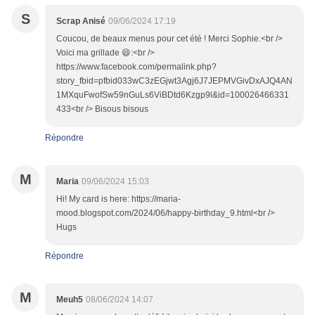
S
Scrap Anisé
09/06/2024 17:19
Coucou, de beaux menus pour cet été ! Merci Sophie.<br />
Voici ma grillade 😄:<br />
https://www.facebook.com/permalink.php?
story_fbid=pfbid033wC3zEGjwt3Agj6J7JEPMVGivDxAJQ4AN
1MXquFwofSw59nGuLs6ViBDtd6Kzgp9l&id=100026466331
433<br /> Bisous bisous
Répondre
M
Maria
09/06/2024 15:03
Hi! My card is here: https://maria-
mood.blogspot.com/2024/06/happy-birthday_9.html<br />
Hugs
Répondre
M
Meuh5
08/06/2024 14:07