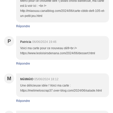
Merci pour ce chouette défi ! j'avais choisi barbecue, ma carte
est à voir ici : <br />
http://miaouuu.canalblog.com/2024/06/carte-cbbb-defi-105-et-
un-petit-jeu.html
Répondre
P
Patricia
06/06/2024 19:46
Voici ma carte pour ce nouveau défi<br />
https://www.lesloisirsdenana.com/2024/06/dessert.html
Répondre
M
MéliMélO
05/06/2024 18:12
Une délicieuse idée ! Voici ma carte :
https://melimeloscrap37.over-blog.com/2024/06/salade.html
Répondre