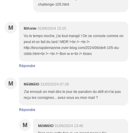
challenge-105.html
M
MAnnie
01/06/2024 15:25
Vu le temps moche, j'ai tout mangé ! On se console comme on
peut et on fait du lard ! MDR !<br /> <br />
http://lescrapdemannie.over-blog.com/2024/06/defi-105-du-
cbbb.html<br /> <br /> Bon w-e<br /> bises
Répondre
M
MéliMélO
31/05/2024 07:39
J'ai envoyé un mail dès le jour de parution du défi et n'ai pas
reçu les consignes... avez-vous eu mon mail ?
Répondre
M
MéliMélO
01/06/2024 13:48