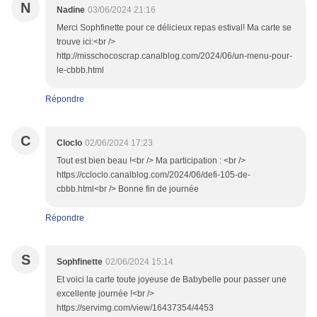
N
Nadine
03/06/2024 21:16
Merci Sophfinette pour ce délicieux repas estival! Ma carte se
trouve ici:<br />
http://misschocoscrap.canalblog.com/2024/06/un-menu-pour-
le-cbbb.html
Répondre
C
Cloclo
02/06/2024 17:23
Tout est bien beau !<br /> Ma participation : <br />
https://ccloclo.canalblog.com/2024/06/defi-105-de-
cbbb.html<br /> Bonne fin de journée
Répondre
S
Sophfinette
02/06/2024 15:14
Et voici la carte toute joyeuse de Babybelle pour passer une
excellente journée !<br />
https://servimg.com/view/16437354/4453