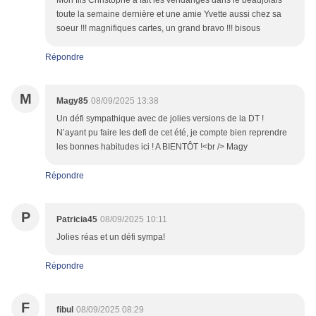
Mon fils Christophe a fait les vendanges dans le beaujolais
toute la semaine dernière et une amie Yvette aussi chez sa
soeur !!! magnifiques cartes, un grand bravo !!! bisous
Répondre
M
Magy85
08/09/2025 13:38
Un défi sympathique avec de jolies versions de la DT !
N’ayant pu faire les defi de cet été, je compte bien reprendre
les bonnes habitudes ici ! A BIENTÔT !<br /> Magy
Répondre
P
Patricia45
08/09/2025 10:11
Jolies réas et un défi sympa!
Répondre
F
fibul
08/09/2025 08:29