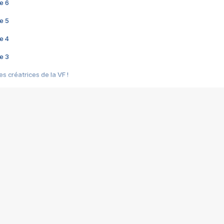
e 6
e 5
e 4
e 3
s créatrices de la VF !
e 2
e 1
e Mektoub My Love arrive enfin ! Rencontre avec Shaïn Boumedine et Sal
i : après Toni en famille
elle réalise le bouleversant Dites lui que je l'aime
ais ! Rencontre autour de Vie privée de Rebecca Zlotowski
 de Marguerite, Grave... Rencontre avec Ella Rumpf
 Les Rêveurs, un film intime sur la santé mentale