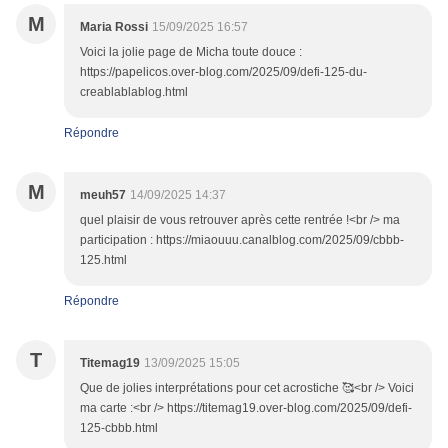
M
Maria Rossi
15/09/2025 16:57
Voici la jolie page de Micha toute douce :
https://papelicos.over-blog.com/2025/09/defi-125-du-
creablablablog.html
Répondre
M
meuh57
14/09/2025 14:37
quel plaisir de vous retrouver après cette rentrée !<br /> ma
participation : https://miaouuu.canalblog.com/2025/09/cbbb-
125.html
Répondre
T
Titemag19
13/09/2025 15:05
Que de jolies interprétations pour cet acrostiche 🥰<br /> Voici
ma carte :<br /> https://titemag19.over-blog.com/2025/09/defi-
125-cbbb.html