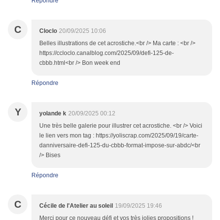
Répondre
C
Cloclo
20/09/2025 10:06
Belles illustrations de cet acrostiche.<br /> Ma carte : <br />
https://ccloclo.canalblog.com/2025/09/defi-125-de-
cbbb.html<br /> Bon week end
Répondre
Y
yolande k
20/09/2025 00:12
Une très belle galerie pour illustrer cet acrostiche. <br /> Voici
le lien vers mon tag : https://yoliscrap.com/2025/09/19/carte-
danniversaire-defi-125-du-cbbb-format-impose-sur-abdc/<br
/> Bises
Répondre
C
Cécile de l'Atelier au soleil
19/09/2025 19:46
Merci pour ce nouveau défi et vos très jolies propositions !