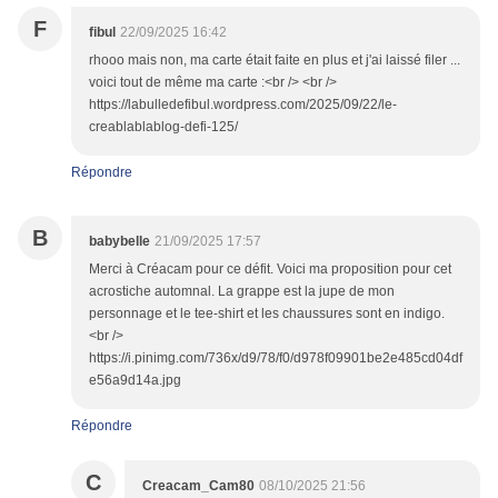
F
fibul
22/09/2025 16:42
rhooo mais non, ma carte était faite en plus et j'ai laissé filer ...
voici tout de même ma carte :<br /> <br />
https://labulledefibul.wordpress.com/2025/09/22/le-
creablablablog-defi-125/
Répondre
B
babybelle
21/09/2025 17:57
Merci à Créacam pour ce défit. Voici ma proposition pour cet
acrostiche automnal. La grappe est la jupe de mon
personnage et le tee-shirt et les chaussures sont en indigo.
<br />
https://i.pinimg.com/736x/d9/78/f0/d978f09901be2e485cd04df
e56a9d14a.jpg
Répondre
C
Creacam_Cam80
08/10/2025 21:56