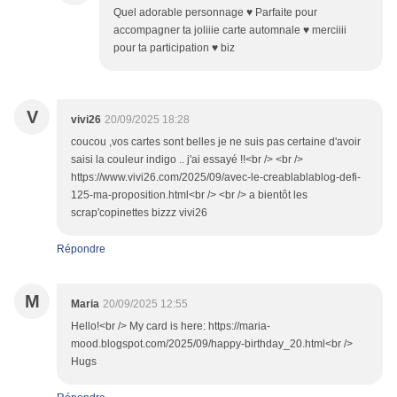
Quel adorable personnage ♥ Parfaite pour
accompagner ta joliiie carte automnale ♥ merciiii
pour ta participation ♥ biz
V
vivi26
20/09/2025 18:28
coucou ,vos cartes sont belles je ne suis pas certaine d'avoir
saisi la couleur indigo .. j'ai essayé !!<br /> <br />
https://www.vivi26.com/2025/09/avec-le-creablablablog-defi-
125-ma-proposition.html<br /> <br /> a bientôt les
scrap'copinettes bizzz vivi26
Répondre
M
Maria
20/09/2025 12:55
Hello!<br /> My card is here: https://maria-
mood.blogspot.com/2025/09/happy-birthday_20.html<br />
Hugs