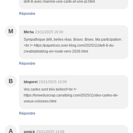
defi-8-avec-mannie-une-carte.et-une-pl.html
Répondre
M
Micha
23/11/2025 19:30
Sympathique défi, belles réas. Bravo. Bises. Ma participation :
<br /> https://papelicos.over-blog.com/2025/11/defi-8-du-
creablablablog-en-route-vers-2026.html
Répondre
B
blogorel
23/11/2025 16:09
Vos cartes sont très belles!!<br />
https://loreeduscrap.canalblog.com/2025/11/des-cartes-de-
voeux-colorees.html
Répondre
A
annick
23/11/2025 14:09