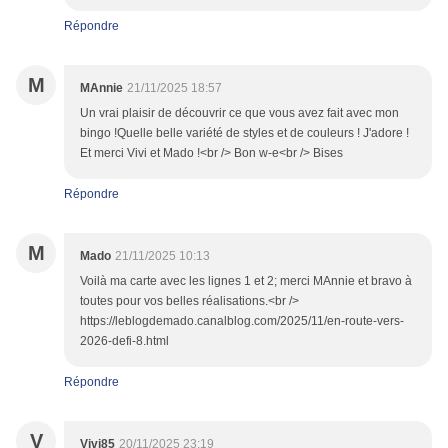
Répondre
M
MAnnie
21/11/2025 18:57
Un vrai plaisir de découvrir ce que vous avez fait avec mon
bingo !Quelle belle variété de styles et de couleurs ! J'adore !
Et merci Vivi et Mado !<br /> Bon w-e<br /> Bises
Répondre
M
Mado
21/11/2025 10:13
Voilà ma carte avec les lignes 1 et 2; merci MAnnie et bravo à
toutes pour vos belles réalisations.<br />
https://leblogdemado.canalblog.com/2025/11/en-route-vers-
2026-defi-8.html
Répondre
V
Vivi85
20/11/2025 23:19