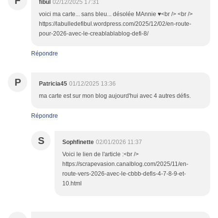
F
fibul
02/12/2025 17:31
voici ma carte... sans bleu... désolée MAnnie ♥<br /> <br />
https://labulledefibul.wordpress.com/2025/12/02/en-route-
pour-2026-avec-le-creablablablog-defi-8/
Répondre
P
Patricia45
01/12/2025 13:36
ma carte est sur mon blog aujourd'hui avec 4 autres défis.
Répondre
S
Sophfinette
02/01/2026 11:37
Voici le lien de l'article :<br />
https://scrapevasion.canalblog.com/2025/11/en-
route-vers-2026-avec-le-cbbb-defis-4-7-8-9-et-
10.html