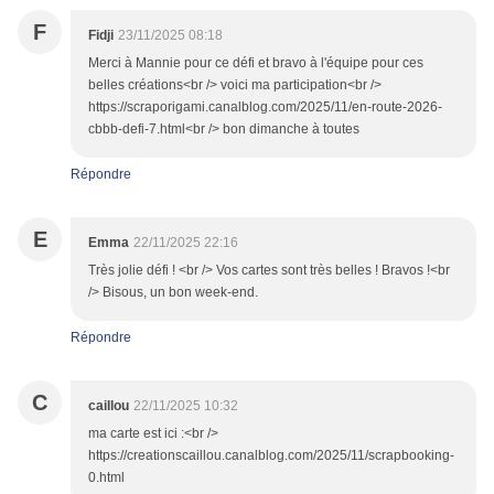
F
Fidji
23/11/2025 08:18
Merci à Mannie pour ce défi et bravo à l'équipe pour ces
belles créations<br /> voici ma participation<br />
https://scraporigami.canalblog.com/2025/11/en-route-2026-
cbbb-defi-7.html<br /> bon dimanche à toutes
Répondre
E
Emma
22/11/2025 22:16
Très jolie défi ! <br /> Vos cartes sont très belles ! Bravos !<br
/> Bisous, un bon week-end.
Répondre
C
caillou
22/11/2025 10:32
ma carte est ici :<br />
https://creationscaillou.canalblog.com/2025/11/scrapbooking-
0.html