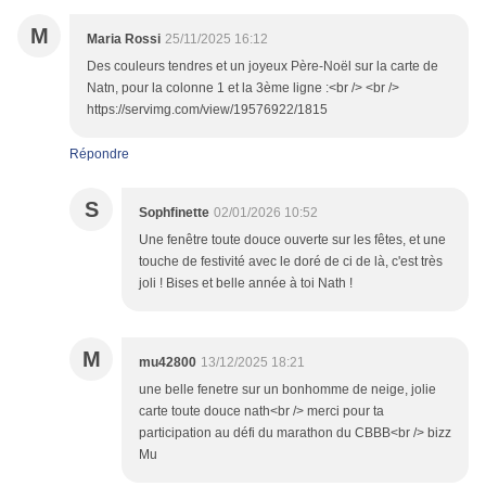
M
Maria Rossi
25/11/2025 16:12
Des couleurs tendres et un joyeux Père-Noël sur la carte de
Natn, pour la colonne 1 et la 3ème ligne :<br /> <br />
https://servimg.com/view/19576922/1815
Répondre
S
Sophfinette
02/01/2026 10:52
Une fenêtre toute douce ouverte sur les fêtes, et une
touche de festivité avec le doré de ci de là, c'est très
joli ! Bises et belle année à toi Nath !
M
mu42800
13/12/2025 18:21
une belle fenetre sur un bonhomme de neige, jolie
carte toute douce nath<br /> merci pour ta
participation au défi du marathon du CBBB<br /> bizz
Mu