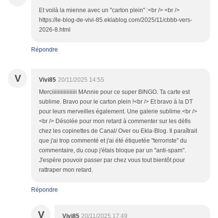
Et voilà la mienne avec un "carton plein" :<br /> <br />
https://le-blog-de-vivi-85.eklablog.com/2025/11/cbbb-vers-
2026-8.html
Répondre
V
Vivi85
20/11/2025 14:55
Merciiiiiiiiiiiiiiiii MAnnie pour ce super BINGO. Ta carte est
sublime. Bravo pour le carton plein !<br /> Et bravo à la DT
pour leurs merveilles également. Une galerie sublime.<br />
<br /> Désolée pour mon retard à commenter sur les défis
chez les copinettes de Canal/ Over ou Ekla-Blog. Il paraîtrait
que j'ai trop commenté et j'ai été étiquetée "terroriste" du
commentaire, du coup j'étais bloque par un "anti-spam".
J'espère pouvoir passer par chez vous tout bientôt pour
rattraper mon retard.
Répondre
V
Vivi85
20/11/2025 17:49