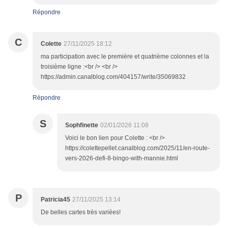
Répondre
C
Colette
27/11/2025 18:12
ma participation avec le première et quatrième colonnes et la
troisième ligne :<br /> <br />
https://admin.canalblog.com/404157/write/35069832
Répondre
S
Sophfinette
02/01/2026 11:08
Voici le bon lien pour Colette : <br />
https://colettepellet.canalblog.com/2025/11/en-route-
vers-2026-defi-8-bingo-with-mannie.html
P
Patricia45
27/11/2025 13:14
De belles cartes très variées!