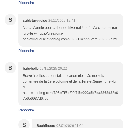
Répondre
S
sableturquoise
26/11/2025 12:41
Merci Mannie pour ce bongo hivernal !<br /> Ma carte est par
ici :<br /> https://creations-
sableturquoise.eklablog.com/2025/11/cbbb-vers-2026-8.html
Répondre
B
babybelle
25/11/2025 20:22
Bravo à celles qui ont fait un carton plein. Je me suis
contentée de la 1ère colonne et de la 1ére et 3éme ligne.<br
/>
https://i.pinimg.com/736x/7f/5e/00/7f5e000a5b7ea8868d32c6
7e6e6937d6.jpg
Répondre
S
Sophfinette
02/01/2026 11:04