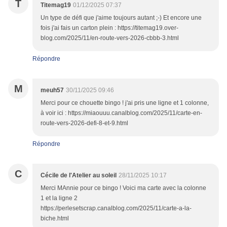
T
Titemag19
01/12/2025 07:37
Un type de défi que j'aime toujours autant ;-) Et encore une
fois j'ai fais un carton plein : https://titemag19.over-
blog.com/2025/11/en-route-vers-2026-cbbb-3.html
Répondre
M
meuh57
30/11/2025 09:46
Merci pour ce chouette bingo ! j'ai pris une ligne et 1 colonne,
à voir ici : https://miaouuu.canalblog.com/2025/11/carte-en-
route-vers-2026-defi-8-et-9.html
Répondre
C
Cécile de l'Atelier au soleil
28/11/2025 10:17
Merci MAnnie pour ce bingo ! Voici ma carte avec la colonne
1 et la ligne 2
https://perlesetscrap.canalblog.com/2025/11/carte-a-la-
biche.html