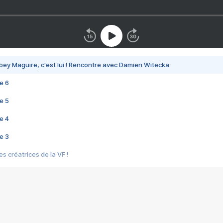
bey Maguire, c'est lui ! Rencontre avec Damien Witecka
e 6
e 5
e 4
e 3
s créatrices de la VF !
e 2
e 1
e Mektoub My Love arrive enfin ! Rencontre avec Shaïn Boumedine et Sal