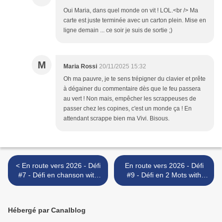
Oui Maria, dans quel monde on vit ! LOL.<br /> Ma
carte est juste terminée avec un carton plein. Mise en
ligne demain ... ce soir je suis de sortie ;)
M
Maria Rossi
20/11/2025 15:32
Oh ma pauvre, je te sens trépigner du clavier et prête
à dégainer du commentaire dès que le feu passera
au vert ! Non mais, empêcher les scrappeuses de
passer chez les copines, c'est un monde ça ! En
attendant scrappe bien ma Vivi. Bisous.
< En route vers 2026 - Défi
En route vers 2026 - Défi
#7 - Défi en chanson with
#9 - Défi en 2 Mots with
Nicham
Maria Mood >
Hébergé par Canalblog