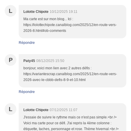
L
Lolotte Chipote
10/12/2025 19:11
Ma carte est sur mon blog... Ici :
https://lolottechipote.canalblog.com/2025/12/en-route-vers-
2026-8.html#ob-comments
Répondre
P
Paty45
08/12/2025 15:50
bonjour, voici mon lien avec 2 autres défis :
https://variantescrap.canalblog.com/2025/12/en-route-vers-
2026-avec-le-cbbb-defis-8-9-et-10.html
Répondre
L
Lolotte Chipote
07/12/2025 11:07
J'essaie de suivre le rythme mais ce n'est pas simple.<br />
Voici ma carte pour ce défi. J'ai repris la 4ème colonne :
étiquette, taches, personnage et rose. Thème hivernal.<br />