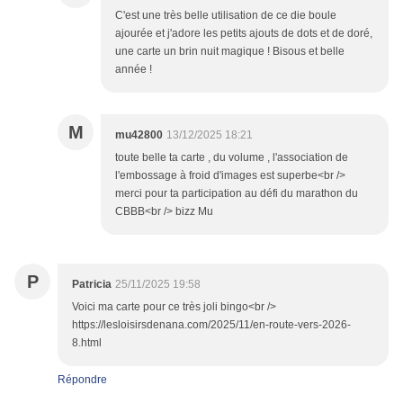
C'est une très belle utilisation de ce die boule
ajourée et j'adore les petits ajouts de dots et de doré,
une carte un brin nuit magique ! Bisous et belle
année !
M
mu42800
13/12/2025 18:21
toute belle ta carte , du volume , l'association de
l'embossage à froid d'images est superbe<br />
merci pour ta participation au défi du marathon du
CBBB<br /> bizz Mu
P
Patricia
25/11/2025 19:58
Voici ma carte pour ce très joli bingo<br />
https://lesloisirsdenana.com/2025/11/en-route-vers-2026-
8.html
Répondre