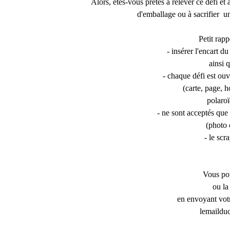
Alors, êtes-vous prêtes à relever ce défi et 
d'emballage ou à sacrifier u
Petit rapp
- insérer l'encart 
ainsi 
- chaque défi est ouv
(carte, page, 
polaroïd
- ne sont acceptés que 
(photo 
- le scr
Vous pou
ou l
en envoyant votr
lemaildu