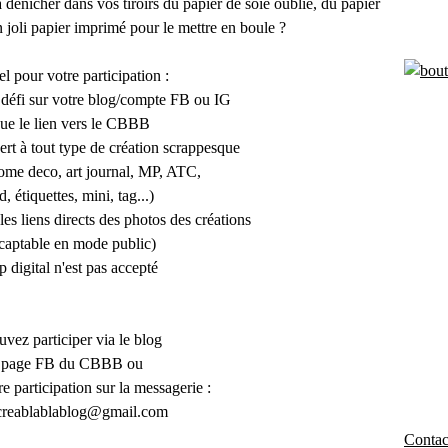
à dénicher dans vos tiroirs du papier de soie oublié, du papier
n joli papier imprimé pour le mettre en boule ?
el pour votre participation :
du défi sur votre blog/compte FB ou IG
que le lien vers le CBBB
ert à tout type de création scrappesque
home deco, art journal, MP, ATC,
, étiquettes, mini, tag...)
les liens directs des photos des créations
captable en mode public)
ap digital n'est pas accepté
vez participer via le blog
a page FB du CBBB ou
e participation sur la messagerie :
creablablablog@gmail.com
Contact