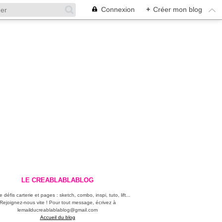
Connexion
+
Créer mon blog
LE CREABLABLABLOG
 défis carterie et pages : sketch, combo, inspi, tuto, lift...
Rejoignez-nous vite ! Pour tout message, écrivez à
lemailducreablablablog@gmail.com
Accueil du blog