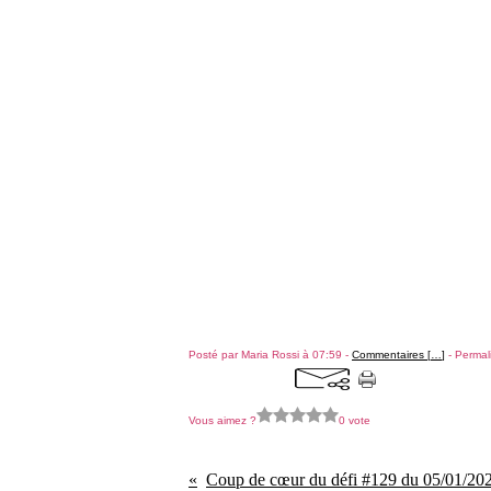
Posté par Maria Rossi à 07:59 -
Commentaires [
…
]
- Permal
Vous aimez ?
0 vote
Coup de cœur du défi #129 du 05/01/20