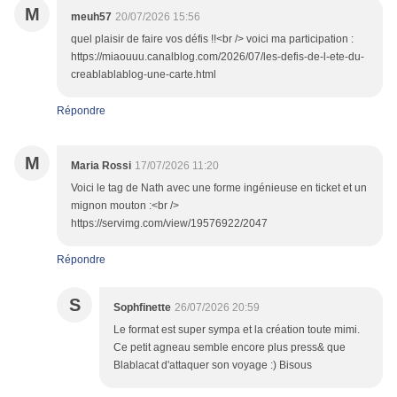
M
meuh57
20/07/2026 15:56
quel plaisir de faire vos défis !!<br /> voici ma participation :
https://miaouuu.canalblog.com/2026/07/les-defis-de-l-ete-du-
creablablablog-une-carte.html
Répondre
M
Maria Rossi
17/07/2026 11:20
Voici le tag de Nath avec une forme ingénieuse en ticket et un
mignon mouton :<br />
https://servimg.com/view/19576922/2047
Répondre
S
Sophfinette
26/07/2026 20:59
Le format est super sympa et la création toute mimi.
Ce petit agneau semble encore plus press& que
Blablacat d'attaquer son voyage :) Bisous