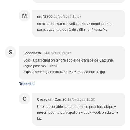
M
mu42800
15/07/2026 15:57
extra le chat sur ces valises <br /> merci pour ta
participation au defi 1 du cBBB<br /> bizz Mu
S
Sophfinette
14/07/2026 20:37
Voici la participation tendre et pleine d'amitié de Catoune,
reçue pasr mail :<br />
https://i.servimg.com/u/f47/19/57/69/22/catoun10.jpg
Répondre
C
Creacam_Cam80
18/07/2026 11:20
Une adooorable carte pour cette première étape ♥
merciii pour ta participation ♥ doux week-en dà toi ♥
biz