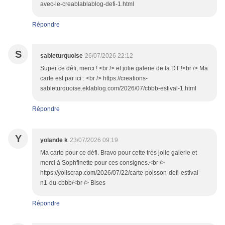
avec-le-creablablablog-defi-1.html
Répondre
S
sableturquoise
26/07/2026 22:12
Super ce défi, merci ! <br /> et jolie galerie de la DT !<br /> Ma
carte est par ici : <br /> https://creations-
sableturquoise.eklablog.com/2026/07/cbbb-estival-1.html
Répondre
Y
yolande k
23/07/2026 09:19
Ma carte pour ce défi. Bravo pour cette très jolie galerie et
merci à Sophfinette pour ces consignes.<br />
https://yoliscrap.com/2026/07/22/carte-poisson-defi-estival-
n1-du-cbbb/<br /> Bises
Répondre