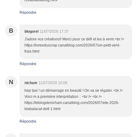
creablablablog.html
Répondre
B
blogorel
11/07/2026 17:37
J'adore vos créations!! Merci pour ce défi et les à venir.<br />
https://loreeduscrap.canalblog.com/2026/07/un-petit-vent-
frais.html
Répondre
N
nicham
11/07/2026 10:06
hep taxi ! un démarrage en beauté ! On va se régaler. <br />
Voici m a première interprétation :: <br /> <br />
https://leblogdenicham.canalblog.com/2026/07/ete-2026-
blabalacat-defi-1.html
Répondre