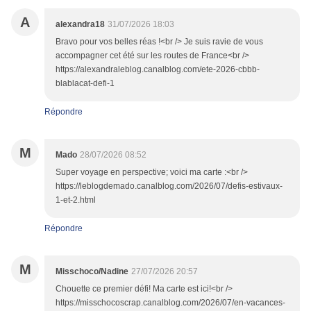
A
alexandra18
31/07/2026 18:03
Bravo pour vos belles réas !<br /> Je suis ravie de vous
accompagner cet été sur les routes de France<br />
https://alexandraleblog.canalblog.com/ete-2026-cbbb-
blablacat-defi-1
Répondre
M
Mado
28/07/2026 08:52
Super voyage en perspective; voici ma carte :<br />
https://leblogdemado.canalblog.com/2026/07/defis-estivaux-
1-et-2.html
Répondre
M
Misschoco/Nadine
27/07/2026 20:57
Chouette ce premier défi! Ma carte est ici!<br />
https://misschocoscrap.canalblog.com/2026/07/en-vacances-