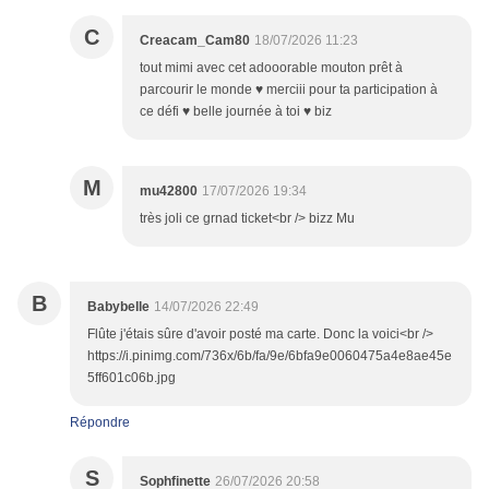
C
Creacam_Cam80
18/07/2026 11:23
tout mimi avec cet adooorable mouton prêt à
parcourir le monde ♥ merciii pour ta participation à
ce défi ♥ belle journée à toi ♥ biz
M
mu42800
17/07/2026 19:34
très joli ce grnad ticket<br /> bizz Mu
B
Babybelle
14/07/2026 22:49
Flûte j'étais sûre d'avoir posté ma carte. Donc la voici<br />
https://i.pinimg.com/736x/6b/fa/9e/6bfa9e0060475a4e8ae45e
5ff601c06b.jpg
Répondre
S
Sophfinette
26/07/2026 20:58