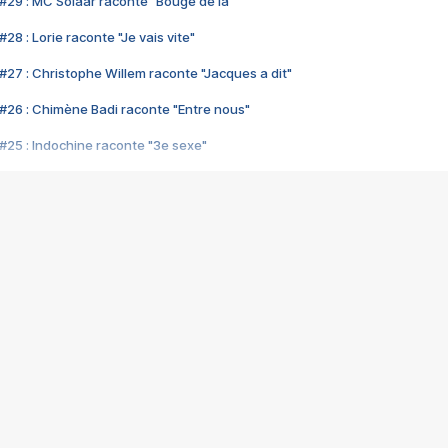
#29 : MC Solaar raconte "Bouge de là"
28 : Lorie raconte "Je vais vite"
#27 : Christophe Willem raconte "Jacques a dit"
#26 : Chimène Badi raconte "Entre nous"
#25 : Indochine raconte "3e sexe"
#24 : Zaho raconte "C'est chelou"
#23 : Patrick Bruel raconte "Au café des délices"
#22 : Kyo raconte "Le chemin"
#21 : Nolwenn Leroy raconte "Cassé"
#20 : Patrick Hernandez raconte "Born to be alive"
#19 : Lorie raconte "Près de moi"
#18 : Michael Jones raconte "A nos actes manqués" (avec Jean-Jacque
#17 : Khaled raconte "Aïcha"