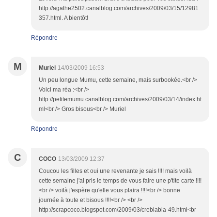
http://agathe2502.canalblog.com/archives/2009/03/15/12981
357.html. A bientôt!
Répondre
M
Muriel
14/03/2009 16:53
Un peu longue Mumu, cette semaine, mais surbookée.<br />
Voici ma réa :<br />
http://petitemumu.canalblog.com/archives/2009/03/14/index.ht
ml<br /> Gros bisous<br /> Muriel
Répondre
C
COCO
13/03/2009 12:37
Coucou les filles et oui une revenante je sais !!!! mais voilà
cette semaine j'ai pris le temps de vous faire une p'tite carte !!!!
<br /> voilà j'espère qu'elle vous plaira !!!!<br /> bonne
journée à toute et bisous !!!!<br /> <br />
http://scrapcoco.blogspot.com/2009/03/creblabla-49.html<br