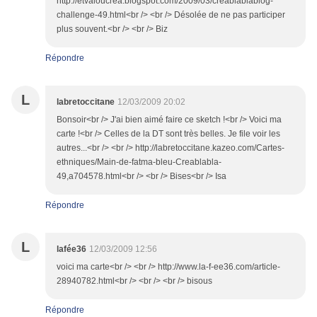
http://etvaloucrea.blogspot.com/2009/03/creablablablog-
challenge-49.html<br /> <br /> Désolée de ne pas participer
plus souvent.<br /> <br /> Biz
Répondre
L
labretoccitane
12/03/2009 20:02
Bonsoir<br /> J'ai bien aimé faire ce sketch !<br /> Voici ma
carte !<br /> Celles de la DT sont très belles. Je file voir les
autres...<br /> <br /> http://labretoccitane.kazeo.com/Cartes-
ethniques/Main-de-fatma-bleu-Creablabla-
49,a704578.html<br /> <br /> Bises<br /> Isa
Répondre
L
lafée36
12/03/2009 12:56
voici ma carte<br /> <br /> http://www.la-f-ee36.com/article-
28940782.html<br /> <br /> <br /> bisous
Répondre