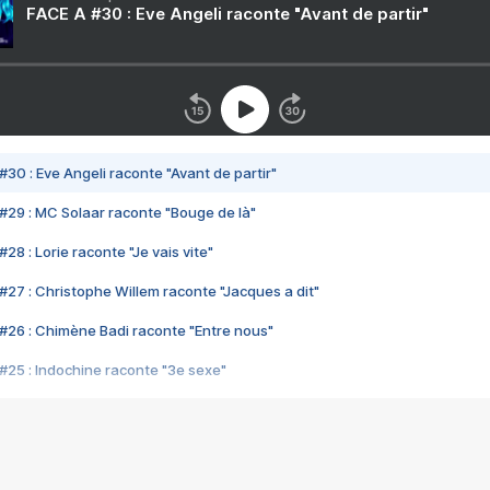
FACE A #30 : Eve Angeli raconte "Avant de partir"
#30 : Eve Angeli raconte "Avant de partir"
#29 : MC Solaar raconte "Bouge de là"
28 : Lorie raconte "Je vais vite"
#27 : Christophe Willem raconte "Jacques a dit"
#26 : Chimène Badi raconte "Entre nous"
#25 : Indochine raconte "3e sexe"
#24 : Zaho raconte "C'est chelou"
#23 : Patrick Bruel raconte "Au café des délices"
#22 : Kyo raconte "Le chemin"