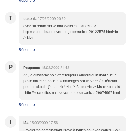
Répondre
T
titisonia
17/03/2009 06:30
avec du retard <br /> mais voici ma carte<br />
http://satineetleane.over-blog.com/article-29122575.html<br
/> bizz
Répondre
P
Poupoune
15/03/2009 21:43
Ah, le dimanche soir, c'est toujours audernier instant que je
poste ma carte pour tes challenges.<br /> Merci à Créacam
pour ce sketch, j'ai adoré !!!<br /> Bisous<br /> Ma carte est là
: http://scrapetitesmains.over-blog.com/article-29074967.html
Répondre
I
iSa
15/03/2009 17:56
Et voici ma participation! Bravo à toutes pour vos cartes. iSa :