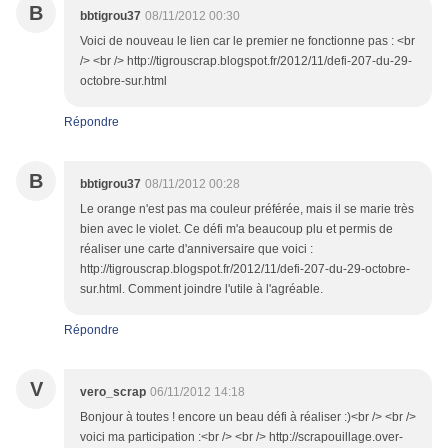
B
bbtigrou37
08/11/2012 00:30
Voici de nouveau le lien car le premier ne fonctionne pas : <br
/> <br /> http://tigrouscrap.blogspot.fr/2012/11/defi-207-du-29-
octobre-sur.html
Répondre
B
bbtigrou37
08/11/2012 00:28
Le orange n'est pas ma couleur préférée, mais il se marie très
bien avec le violet. Ce défi m'a beaucoup plu et permis de
réaliser une carte d'anniversaire que voici :
http://tigrouscrap.blogspot.fr/2012/11/defi-207-du-29-octobre-
sur.html. Comment joindre l'utile à l'agréable.
Répondre
V
vero_scrap
06/11/2012 14:18
Bonjour à toutes ! encore un beau défi à réaliser :)<br /> <br />
voici ma participation :<br /> <br /> http://scrapouillage.over-