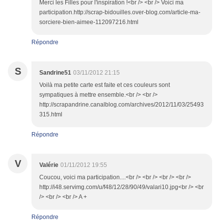
Merci les Filles pour l'inspiration !<br /> <br /> Voici ma
participation.http://scrap-bidouilles.over-blog.com/article-ma-
sorciere-bien-aimee-112097216.html
Répondre
S
Sandrine51
03/11/2012 21:15
Voilà ma petite carte est faite et ces couleurs sont
sympatiques à mettre ensemble.<br /> <br />
http://scrapandrine.canalblog.com/archives/2012/11/03/25493
315.html
Répondre
V
Valérie
01/11/2012 19:55
Coucou, voici ma participation....<br /> <br /> <br /> <br />
http://i48.servimg.com/u/f48/12/28/90/49/valari10.jpg<br /> <br
/> <br /> <br /> A +
Répondre