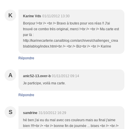
K
Karine Vds
01/11/2012 13:30
Bonjour !<br /> <br /> Bravo à toutes pour vos réas !! J'ai
trouvé ce combo très original, merci !<br /> <br /> Ma carte est
par là :
http://karinecarterie.canalblog.com/archives/challenges_crea
blablablog/index.html<br /> <br /> Biz<br /> <br /> Karine
Répondre
A
anic52-13.over-b
01/11/2012 09:14
Je participe, voilà ma carte.
Répondre
S
sandrine
31/10/2012 16:29
hé ben j'ai eu du mal avec ces couleurs mais au final j'aime
bien !!!!<br /> <br /> bonne fin de journée ... bises <br /> <br />