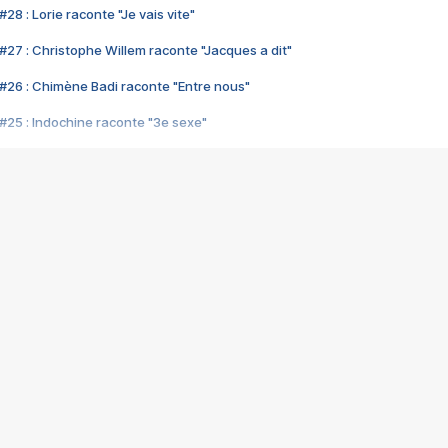
28 : Lorie raconte "Je vais vite"
#27 : Christophe Willem raconte "Jacques a dit"
#26 : Chimène Badi raconte "Entre nous"
#25 : Indochine raconte "3e sexe"
#24 : Zaho raconte "C'est chelou"
#23 : Patrick Bruel raconte "Au café des délices"
#22 : Kyo raconte "Le chemin"
#21 : Nolwenn Leroy raconte "Cassé"
#20 : Patrick Hernandez raconte "Born to be alive"
#19 : Lorie raconte "Près de moi"
#18 : Michael Jones raconte "A nos actes manqués" (avec Jean-Jacque
#17 : Khaled raconte "Aïcha"
#16 : Corneille raconte "Parce qu'on vient de loin"