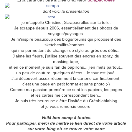
Et la carte de notre invitée d'honneur
Scrapacrolles
dont voici la présentation
je m'appelle Christine, Scrapacrolles sur la toile.
Je scrappe depuis 2006, essentiellement des photos de
voyages/paysages.
Je m'inspire beaucoup des blogs/forums qui proposent des
sketches/lifts/combos...
qui me permettent de changer de style au grès des défis...
J'aime les fleurs, j'utilise souvent des encres en spray, du
masking tape,
et en ce moment je suis fan de papillons... j'en mets partout...
un peu de couture, quelques décos... le tour est joué.
J'ai découvert assez récemment la carterie car finalement,
c'est une page en petit format et sans photo ;-)
Comme ma passion première ce sont les papiers, les pages
et les cartes me correspondent bien...
Je suis très heureuse d'être l'invitée du Créablablablog
et je vous remercie encore.
Voilà bon scrap à toutes.
Pour participer, merci de
mettre le lien direct
de votre article
sur votre blog où se trouve votre carte