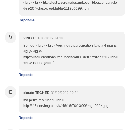
<br /> <br /> http://lestitescreasdesand.over-blog.com/article-
defi-207-chez-creablabla-111956199.html
Répondre
V
VINOU
31/10/2012 14:28
Bonjour,<br /> <br /> Voici notre participation faite à 4 mains :
<br /> <br />
http://vinou.creations.free.fr/concours_defi.htm#defi207<br />
<br /> Bonne journée,
Répondre
C
claude TECHER
31/10/2012 10:34
ma petite réa :<br /> <br />
http://i46.servimg.com/u/f46/16/76/13/90/img_0814.jpg
Répondre