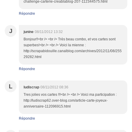
challenge-carterie-creablablog-207-112344575.html
Répondre
J
junine
08/11/2012 13:32
Bonjour!!<br /> <br /> Très beau combo, et vos cartes sont
superbes!<br /> <br /> Voici la mienne :
http://scrapabidouille.canalblog.com/archives/2012/11/08/255
29282.html
Répondre
L
ludiscrap
08/11/2012 08:36
Tres jolies vos cartes !!!<br /> <br /> Voici ma participation :
http://ludiscrap62.over-blog.com/article-carte-joyeux-
anniversaire-112096915.html
Répondre