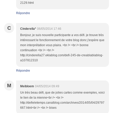
2129.html
Répondre
C
Cinderella*
06/05/2014 17:46
Bonjour, je suis nouvelle participante a vos défi. je trouve très
intéressant le fonctionnement de votre blog donc j'espère que
mon interprétation vous plaira. <br /> <br /> bonne
continuation <br /> <br />
http://cinderella27.eklablog.com/defi-245-de-creablablablog-
a107812310
Répondre
M
Meibloem
04/05/2014 09:49
Un très beau défi, que de jolies cartes comme exemples, voici
le lien de la mienne<br /> <br />
http://defieletemps.canalblog.com/archives/2014/05/04/29797
667.html<br /> <br /> bises