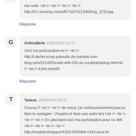
ma carte :<br /> <br /> <br /> <br />
http://i57.servimg.com/u/f57/16/76/13/90/img_2210.jpg
Répondre
G
Gribouillette
11/05/2014 16:31
Voici ma participation<br /> <br />
http://l.atelier.scrap.patouille.de.mamilie.over-
blog.com/2014/05/carte-defi-245-du-creablablablog.html<br
/> <br /> A très bientôt
Répondre
T
Tatiana
10/05/2014 20:47
Coucou !! <br /> <br /> de retour..j'ai malheureusement pas pu
faire le zentagler ! J'espère le faire une autre fois !<br /> <br />
<br /> <br /> En attendant voici ma participation pour ce défi :
<br /> <br /> <br /> <br />
http://creatats.blogspot.fr/2014/05/defi-n245-pour-le-