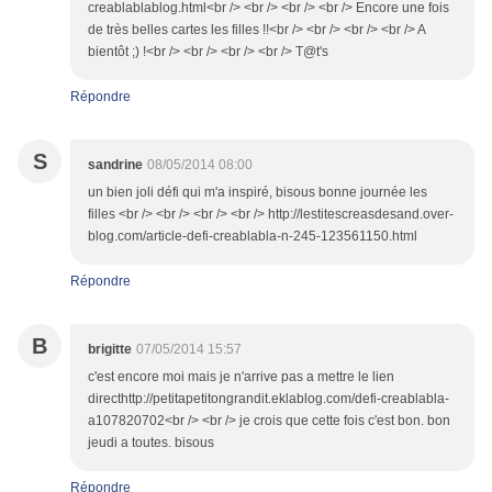
creablablablog.html<br /> <br /> <br /> <br /> Encore une fois
de très belles cartes les filles !!<br /> <br /> <br /> <br /> A
bientôt ;) !<br /> <br /> <br /> <br /> T@t's
Répondre
S
sandrine
08/05/2014 08:00
un bien joli défi qui m'a inspiré, bisous bonne journée les
filles <br /> <br /> <br /> <br /> http://lestitescreasdesand.over-
blog.com/article-defi-creablabla-n-245-123561150.html
Répondre
B
brigitte
07/05/2014 15:57
c'est encore moi mais je n'arrive pas a mettre le lien
directhttp://petitapetitongrandit.eklablog.com/defi-creablabla-
a107820702<br /> <br /> je crois que cette fois c'est bon. bon
jeudi a toutes. bisous
Répondre