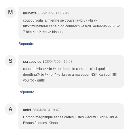
M
munette60
29/04/2014 07:49
coucou voilà la mienne se trouve là<br /> <br />
http://munette60.canalblog.com/archives/2014/04/29/2976162
7.html<br /> <br /> bisous
Répondre
S
scrappy geri
28/04/2014 19:53
coucou!!!<br /> <br /> un chouette combo... c'est quoi le
doodling?<br /> <br /> et bravo à ma super NSP Karilou!!!!!!!!!!!
you rock girl!!!
Répondre
A
anlef
28/04/2014 19:47
Combo magnifique et des cartes justes waouw !!!<br /> <br />
Bisous à toutes. Kinna