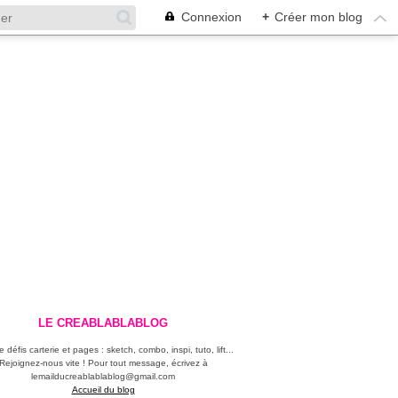
Connexion
+
Créer mon blog
LE CREABLABLABLOG
 défis carterie et pages : sketch, combo, inspi, tuto, lift...
Rejoignez-nous vite ! Pour tout message, écrivez à
lemailducreablablablog@gmail.com
Accueil du blog