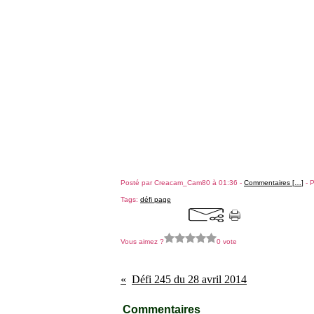
Posté par Creacam_Cam80 à 01:36 -
Commentaires [
…
]
- P
Tags:
défi page
Vous aimez ?
0 vote
Défi 245 du 28 avril 2014
Commentaires