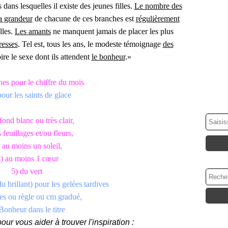
dans lesquelles il existe des jeunes filles.
Le nombre des
a grandeur
de chacune de ces branches est
régulièrement
lles.
Les amants
ne manquent jamais de placer les plus
resses
. Tel est, tous les ans, le modeste témoignage
des
ire le sexe dont ils attendent
le bonheur
.»
nes pour le chiffre du mois
pour les saints de glace
fond blanc ou très clair,
 feuillages et/ou fleurs,
 au moins un soleil,
) au moins 1 cœur
5) du vert
u brillant) pour les gelées tardives
res ou règle ou cm gradué,
Bonheur dans le titre
ur vous aider à trouver l'inspiration :