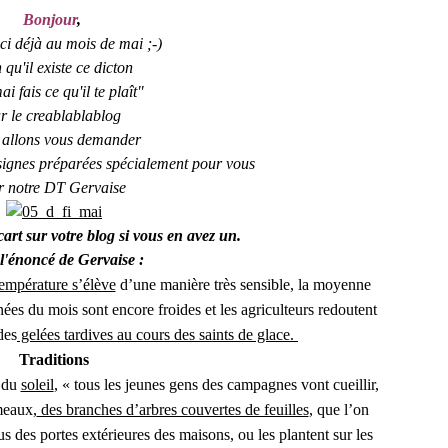
Bonjour
,
ci déjà au mois de mai ;-)
 qu'il existe ce dicton
i fais ce qu'il te plaît"
r le creablablablog
 allons vous demander
signes préparées spécialement pour vous
r notre DT Gervaise
cart
sur votre blog
si vous en a
vez un.
 l'énoncé de Gervaise :
température s’élève
d’une manière très sensible, la moyenne
ées du mois sont encore froides et les agriculteurs redoutent
des
gelées tardives au cours des saints de glace.
Traditions
r du
soleil
, « tous les jeunes gens des campagnes vont cueillir,
meaux,
des branches d’arbres couvertes de feuilles
, que l’on
us des portes extérieures des maisons, ou les plantent sur les