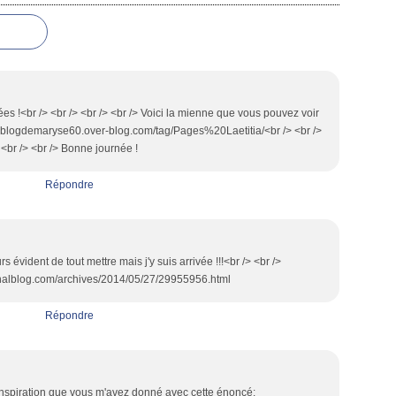
es !<br /> <br /> <br /> <br /> Voici la mienne que vous pouvez voir
://leblogdemaryse60.over-blog.com/tag/Pages%20Laetitia/<br /> <br />
<br /> <br /> Bonne journée !
Répondre
s évident de tout mettre mais j'y suis arrivée !!!<br /> <br />
analblog.com/archives/2014/05/27/29955956.html
Répondre
l'inspiration que vous m'avez donné avec cette énoncé: