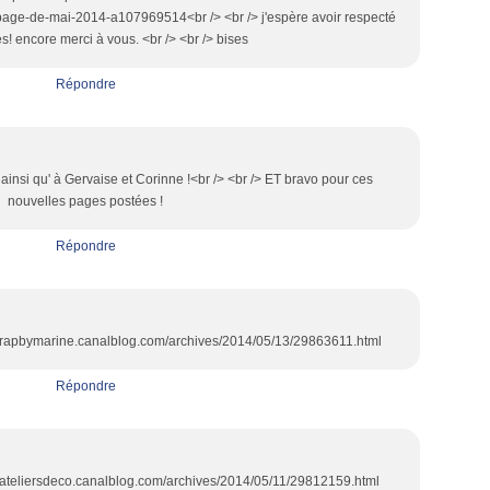
i-page-de-mai-2014-a107969514<br /> <br /> j'espère avoir respecté
es! encore merci à vous. <br /> <br /> bises
Répondre
i ainsi qu' à Gervaise et Corinne !<br /> <br /> ET bravo pour ces
nouvelles pages postées !
Répondre
//scrapbymarine.canalblog.com/archives/2014/05/13/29863611.html
Répondre
://oateliersdeco.canalblog.com/archives/2014/05/11/29812159.html