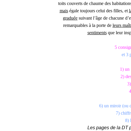
toits couverts de chaume des habitations 
mais
égale toujours celui des filles, et
l
graduée
suivant l’âge de chacune d’e
remarquables à la porte de
leurs maît
sentiments
que leur insp
5 consig
et 3 
1) un 
2) des
3)
4
6) un miroir (ou d
7) chiff
8) 
Les pages de la DT po