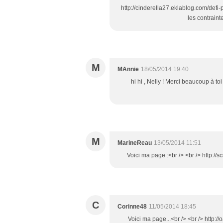
http://cinderella27.eklablog.com/def
les contraint
M
MAnnie
18/05/2014 19:40
hi hi , Nelly ! Merci beaucoup à to
M
MarineReau
13/05/2014 11:51
Voici ma page :<br /> <br /> http:
C
Corinne48
11/05/2014 18:45
Voici ma page...<br /> <br /> http