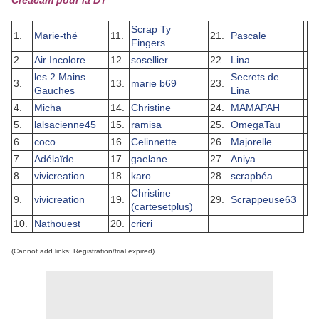
Créacam pour la DT
Scrap Ty
1.
Marie-thé
11.
21.
Pascale
Fingers
2.
Air Incolore
12.
sosellier
22.
Lina
les 2 Mains
Secrets de
3.
13.
marie b69
23.
Gauches
Lina
4.
Micha
14.
Christine
24.
MAMAPAH
5.
lalsacienne45
15.
ramisa
25.
OmegaTau
6.
coco
16.
Celinnette
26.
Majorelle
7.
Adélaïde
17.
gaelane
27.
Aniya
8.
vivicreation
18.
karo
28.
scrapbéa
Christine
9.
vivicreation
19.
29.
Scrappeuse63
(cartesetplus)
10.
Nathouest
20.
cricri
(Cannot add links: Registration/trial expired)