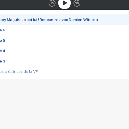
bey Maguire, c'est lui ! Rencontre avec Damien Witecka
e 6
e 5
e 4
e 3
s créatrices de la VF !
e 2
e 1
e Mektoub My Love arrive enfin ! Rencontre avec Shaïn Boumedine et Sal
i : après Toni en famille
elle réalise le bouleversant Dites lui que je l'aime