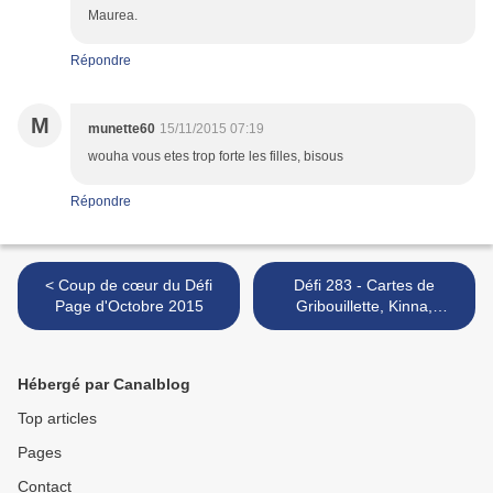
Maurea.
Répondre
M
munette60
15/11/2015 07:19
wouha vous etes trop forte les filles, bisous
Répondre
< Coup de cœur du Défi
Défi 283 - Cartes de
Page d'Octobre 2015
Gribouillette, Kinna,
Scrapacrolles, Batchaka,
Ciléa et Valou1107 >
Hébergé par Canalblog
Top articles
Pages
Contact