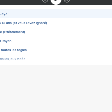
 DayZ
 a 13 ans (et vous l'avez ignoré)
e (littéralement)
im Rayan
 toutes les règles
s les jeux vidéo
us choquant de Rockstar ? - Le scandale BULLY
e plus moche de Steam
du RÊVE tourne au CAUCHEMAR
pendant 8 heures
it… à tort