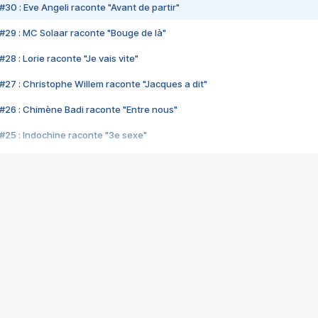
#30 : Eve Angeli raconte "Avant de partir"
#29 : MC Solaar raconte "Bouge de là"
28 : Lorie raconte "Je vais vite"
#27 : Christophe Willem raconte "Jacques a dit"
#26 : Chimène Badi raconte "Entre nous"
#25 : Indochine raconte "3e sexe"
#24 : Zaho raconte "C'est chelou"
#23 : Patrick Bruel raconte "Au café des délices"
#22 : Kyo raconte "Le chemin"
#21 : Nolwenn Leroy raconte "Cassé"
#20 : Patrick Hernandez raconte "Born to be alive"
#19 : Lorie raconte "Près de moi"
#18 : Michael Jones raconte "A nos actes manqués" (avec Jean-Jacque