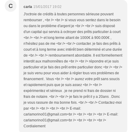
C
carla
15/01/2017 19:02
J'octroie de crédits à toutes personnes sérieuse pouvant
rembourser , <br /> <br /> si vous vous sentez dans le besoin
ou dans le problème d'argent je <br /> <br /> suis disposé
d'un capital qui servira à octroyer des prêts particulier à court
<br /> <br /> et long terme allant de 1000€ à 900.000€ ,
n'hésitez pas de me <br /> <br /> contacter. je fais des prêts à
court et à long terme avec intérêt bien déterminé et une durée
de <br /> <br /> remboursement abordable. Il est formellement
interdit aux malhonnêtes de <br /> <br /> répondre et je suis
particulier et je fais des prêt entre particulier donc <br /> <br />
je suis venu pour vous aider à régler tous vos problèmes de
financement . Vous <br /> <br /> aurez votre prêt sans soucis
et rapidement puis que je suis assez <br /> <br />
expérimentez et sérieux . je ne prend ni frais de dossier ni
frais de notaire. <br /> <br /> je fais le prêt il y a 20ans . Donc
je vous rassure de ma bonne fois. <br /> <br /> Contactez-moi
par <br /> <br /> <br /> <br /> E-mail:
carlamorino01@gmail.com<br /> <br /> <br /> <br /> E-mail:
carlamorino01@gmail.com<br /> <br /> <br /> <br />
Cordialement