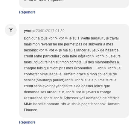
/> <br /> <br /> Répondre
Répondre
Y
yvette
23/01/2017 01:30
Bonjour a tous <br /> <br /> je suis Yvette badault , je travail
mais mon revenu ne me permet pas de subvenir a mes
besoins; <br /> <br /> je me suis lancer au jeux de hasards(
credit entre particulier ) cela faire déjà<br /> <br /> plusieurs
mois , toujours rien sur mon compte !!!!! des malhonnêtes a
chaque fois qui m'ont pris mes économies .....<br /> <br /> jai
contacter Mme Isabelle Hamard grace a mon collegue de
service(Mauranjy paulot)<br /> <br /> elle a pu me faire le
credit sans avoir payer des frais de dossier lol!ce que
demande ses arnaqueur, <br /> <br /> j'avais a charge
l'assurance <br /> <br /> Adressez vos demande de credit a
MMe isabelle hamard .<br /> <br /> page facebook Hamard
Finance
Répondre