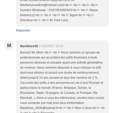
email (fredlarryloanfirm@gmail.com) ou
(fredlarryloanfirm@hotmail.com)<br /> <br /> <br /> <br />
Numéro Whatssap: +2347061892843<br /> <br /> Skype:
fredlarry12<br /> <br /> <br /> <br /> Signé<br /> <br />
Directeur<br /> <br /> M. Fred Larry
Répondre
M
Maritimes06
17/02/2017 10:24
Bonsoir Mr, Mme <br /> <br /> Nous sommes un groupe de
professionnels qui accordent des prêts financiers à toute
personne sérieuse et solvable ayant une activité génératrice
de revenus. Nous sommes disposés à vous octroyer le prêt
dont vous désirez et durant une durée de remboursement
allant jusqu'à 10 ans suivant un taux fixe nominal de 2 %.
J'accorde des prêts à des personnes en vie à tout l'Europe et
partout dans le monde (France, Belgique, Suisse, la
Roumanie, l'Italie, l'Espagne, le Canada, le Portugal, l'île
Marshall...). Alors si vous tes intéressées, veuillez bien vouloir
nous contacter par mail pour plus d'information :
Maritimes_0606@hotmail.fr<br /> <br /> Bien à Vous<br /> <br