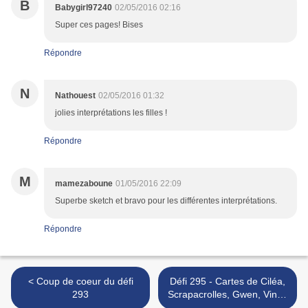
B
Babygirl97240
02/05/2016 02:16
Super ces pages! Bises
Répondre
N
Nathouest
02/05/2016 01:32
jolies interprétations les filles !
Répondre
M
mamezaboune
01/05/2016 22:09
Superbe sketch et bravo pour les différentes interprétations.
Répondre
< Coup de coeur du défi
Défi 295 - Cartes de Ciléa,
293
Scrapacrolles, Gwen, Vinou
et de notre invitée Etoile du