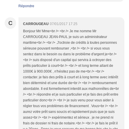
Répondre
C
CARROUGEAU
07/01/2017 17:25
Bonjour Mr/ Mme<br /> <br /> Je me nomme Mr
CARROUGEAU JEAN-PAUL je suis un administrateur
maritime<br /> <br /> .J'octroie de crédits à toutes personnes
sérieuse pouvant rembourser ,<br /> <br /> si vous vous
sentez dans le besoin ou dans le problème d'argent je<br />
<br /> suis disposé d'un capital qui servira à octroyer des
prêts particulier à court<br /> <br /> et long terme allant de
1000€ à 900.000€ , n'hésitez pas de me<br /> <br />
contacter. je fais des prêts à court et à long terme avec intérêt
bien déterminé et une durée de<br /> <br /> remboursement
abordable. Il est formellement interdit aux malhonnêtes de<br
/> <br /> répondre et je suis particulier et je fais des prêt entre
particulier donc<br /> <br /> je suis venu pour vous aider à
régler tous vos problèmes de financement . Vous<br /> <br />
aurez votre prêt sans soucis et rapidement puis que je suis
assez<br /> <br /> expérimentez et sérieux . je ne prend ni
frais de dossier ni frais de notaire.<br /> <br /> je fais le prêt il