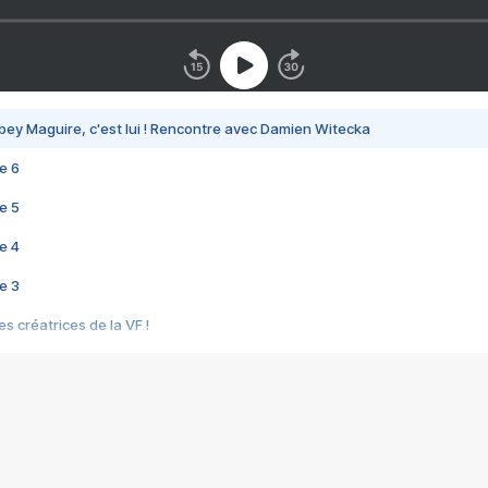
bey Maguire, c'est lui ! Rencontre avec Damien Witecka
e 6
e 5
e 4
e 3
s créatrices de la VF !
e 2
e 1
e Mektoub My Love arrive enfin ! Rencontre avec Shaïn Boumedine et Sal
i : après Toni en famille