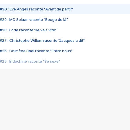
#30 : Eve Angeli raconte "Avant de partir"
#29 : MC Solaar raconte "Bouge de là"
28 : Lorie raconte "Je vais vite"
#27 : Christophe Willem raconte "Jacques a dit"
#26 : Chimène Badi raconte "Entre nous"
#25 : Indochine raconte "3e sexe"
#24 : Zaho raconte "C'est chelou"
#23 : Patrick Bruel raconte "Au café des délices"
#22 : Kyo raconte "Le chemin"
#21 : Nolwenn Leroy raconte "Cassé"
#20 : Patrick Hernandez raconte "Born to be alive"
#19 : Lorie raconte "Près de moi"