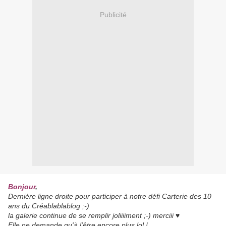
Publicité
Bonjour
,
Dernière ligne droite pour participer à notre défi Carterie des 10
ans du Créablablablog ;-)
la galerie continue de se remplir joliiiiment ;-) merciii ♥
Elle ne demande qu'à l'être encore plus lol !