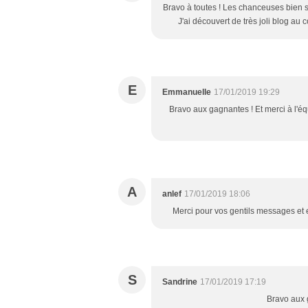
Bravo à toutes ! Les chanceuses bien sûr
J'ai découvert de très joli blog au
E
Emmanuelle
17/01/2019 19:29
Bravo aux gagnantes ! Et merci à l'équ
A
anlef
17/01/2019 18:06
Merci pour vos gentils messages et e
S
Sandrine
17/01/2019 17:19
Bravo aux g