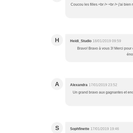
Coucou les filles.<br /> <br /> j'ai bi
H
Heidi_Studio
18/01/2019 09:59
Bravo! Bravo à vous 3! Merci pour ce
éno
A
Alexandra
17/01/2019 23:52
Un grand bravo aux gagnantes et encor
S
Sophfinette
17/01/2019 19:46