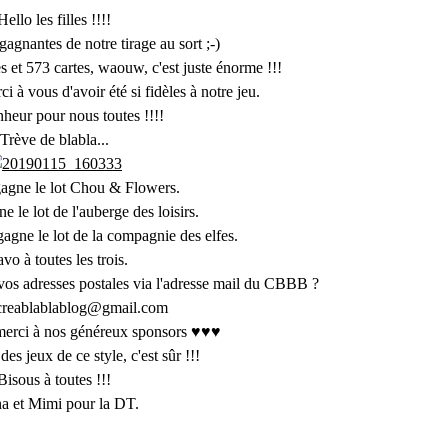
Hello les filles !!!!
gagnantes de notre tirage au sort ;-)
s et 573 cartes, waouw, c'est juste énorme !!!
à vous d'avoir été si fidèles à notre jeu.
heur pour nous toutes !!!!
Trève de blabla...
agne le lot Chou & Flowers.
e le lot de l'auberge des loisirs.
agne le lot de la compagnie des elfes.
vo à toutes les trois.
vos adresses postales via l'adresse mail du CBBB ?
creablablablog@gmail.com
 merci à nos généreux sponsors ♥♥♥
es jeux de ce style, c'est sûr !!!
Bisous à toutes !!!
a et Mimi pour la DT.