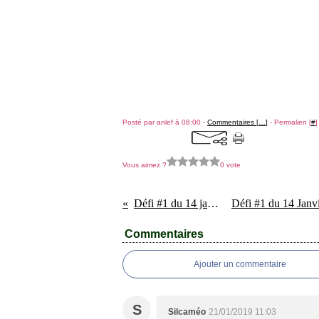
Posté par anlef à 08:00 -
Commentaires [
…
]
- Permalien [
#
]
Vous aimez ?
0 vote
Défi #1 du 14 janvier 2019
Commentaires
Ajouter un commentaire
S
Silcaméo
21/01/2019 11:03