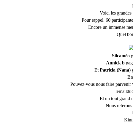
Voici les grandes 
Pour rappel, 60 participante
Encore un immense merci 
Quel bon
Silcaméo
g
Annick b
gagn
Et
Patricia (Nana)
g
Bra
Pouvez-vous nous faire parvenir 
lemaildu
Et un tout grand
Nous referons d
Kinn