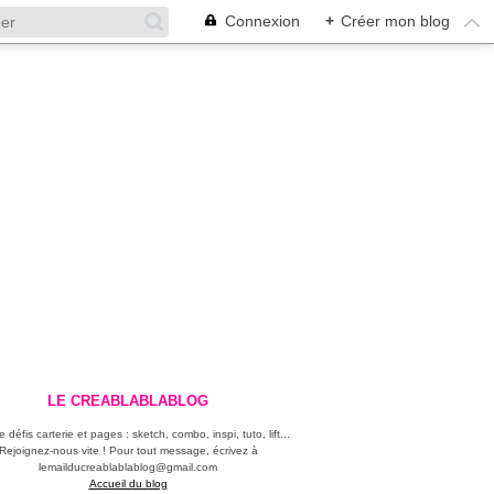
Connexion
+
Créer mon blog
LE CREABLABLABLOG
 défis carterie et pages : sketch, combo, inspi, tuto, lift...
Rejoignez-nous vite ! Pour tout message, écrivez à
lemailducreablablablog@gmail.com
Accueil du blog