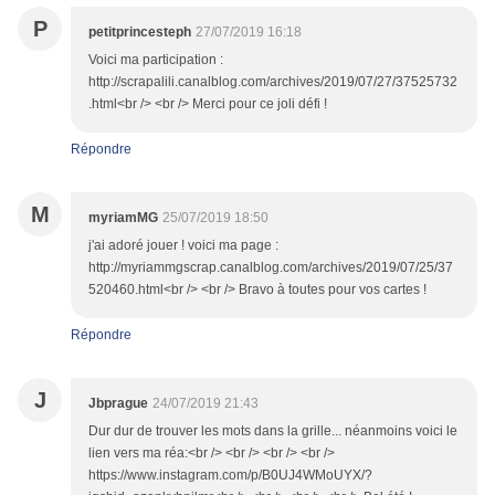
P
petitprincesteph
27/07/2019 16:18
Voici ma participation :
http://scrapalili.canalblog.com/archives/2019/07/27/37525732
.html<br /> <br /> Merci pour ce joli défi !
Répondre
M
myriamMG
25/07/2019 18:50
j'ai adoré jouer ! voici ma page :
http://myriammgscrap.canalblog.com/archives/2019/07/25/37
520460.html<br /> <br /> Bravo à toutes pour vos cartes !
Répondre
J
Jbprague
24/07/2019 21:43
Dur dur de trouver les mots dans la grille... néanmoins voici le
lien vers ma réa:<br /> <br /> <br /> <br />
https://www.instagram.com/p/B0UJ4WMoUYX/?