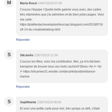
M
Maria Rossi
24/07/2019 07:00
Coucou l'équipe ! Quelle belle galerie vous avez, des cartes
très vitaminées que j'ai admirées et de bien jolies pages. Voici
ma carte :
https://plafdestachesetsplashlescrap.blogspot.com/2019/07/d
efi-14-du-creablablablog.html
Répondre
S
Silcaméo
23/07/2019 11:59
Coucou les filles, voici ma contribution. Moi, ça m'a fait bien
transpirer de trouver tous ces mots cachés!!! Bises.<br /> <br
/> https://silcameo31.wixsite.com/jecarte/post/ambiance-
marine
Répondre
S
Sophfinette
23/07/2019 06:00
Et voici une petite carte pour moi, très sympa ce défi, c'était