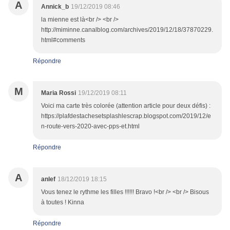
A
Annick_b
19/12/2019 08:46
la mienne est là<br /> <br />
http://miminne.canalblog.com/archives/2019/12/18/37870229.
html#comments
Répondre
M
Maria Rossi
19/12/2019 08:11
Voici ma carte très colorée (attention article pour deux défis) :
https://plafdestachesetsplashlescrap.blogspot.com/2019/12/e
n-route-vers-2020-avec-pps-et.html
Répondre
A
anlef
18/12/2019 18:15
Vous tenez le rythme les filles !!!!!! Bravo !<br /> <br /> Bisous
à toutes ! Kinna
Répondre