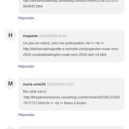
http://alexandraleblog.canalblog.com/archives/2019/12/21/37
884845.html
Répondre
H
Huguette
20/12/2019 10:03
Un peu en retard, voici ma participation.<br /> <br />
http://defisscraphuguette.e-monsite.com/pages/en-route-vers-
2020-creablablablog/en-route-vers-2020-defi-14.html
Répondre
M
marie-anne56
19/12/2019 13:37
Ma carte est ici
:http://blogdemarieanne.canalblog.com/archives/2019/12/19/3
7877727.html<br /> <br /> Bises à toutes
Répondre