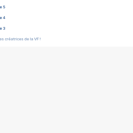
e 5
e 4
e 3
s créatrices de la VF !
e 2
e 1
e Mektoub My Love arrive enfin ! Rencontre avec Shaïn Boumedine et Sal
i : après Toni en famille
elle réalise le bouleversant Dites lui que je l'aime
ais ! Rencontre autour de Vie privée de Rebecca Zlotowski
 de Marguerite, Grave... Rencontre avec Ella Rumpf
 Les Rêveurs, un film intime sur la santé mentale