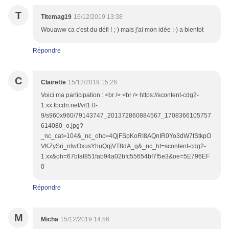
T
Titemag19
16/12/2019 13:38
Wouaww ca c'est du défi ! ;-) mais j'ai mon idée ;-) a bientot
Répondre
C
Clairette
15/12/2019 15:26
Voici ma participation : <br /> <br /> https://scontent-cdg2-
1.xx.fbcdn.net/v/t1.0-
9/s960x960/79143747_201372860884567_1708366105757
614080_o.jpg?
_nc_cat=104&_nc_ohc=4QjFSpKoRI8AQnIR0Yo3dW7fStkpO
VKZySri_nlwOxusYhuQqjVT8dA_g&_nc_ht=scontent-cdg2-
1.xx&oh=67bfaf851fab94a02bfc55654bf7f5e3&oe=5E796EF
0
Répondre
M
Micha
15/12/2019 14:56