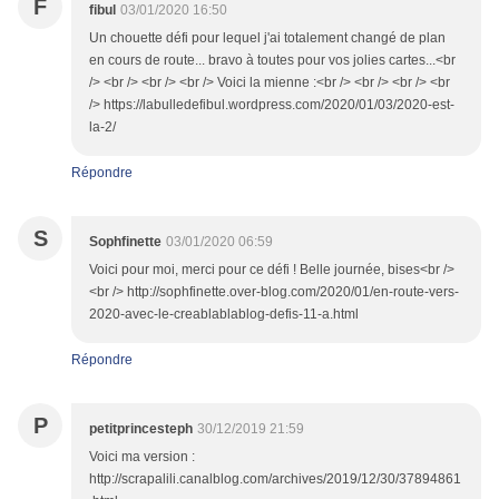
F
fibul
03/01/2020 16:50
Un chouette défi pour lequel j'ai totalement changé de plan
en cours de route... bravo à toutes pour vos jolies cartes...<br
/> <br /> <br /> <br /> Voici la mienne :<br /> <br /> <br /> <br
/> https://labulledefibul.wordpress.com/2020/01/03/2020-est-
la-2/
Répondre
S
Sophfinette
03/01/2020 06:59
Voici pour moi, merci pour ce défi ! Belle journée, bises<br />
<br /> http://sophfinette.over-blog.com/2020/01/en-route-vers-
2020-avec-le-creablablablog-defis-11-a.html
Répondre
P
petitprincesteph
30/12/2019 21:59
Voici ma version :
http://scrapalili.canalblog.com/archives/2019/12/30/37894861