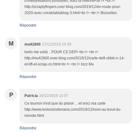
d'interprétations possibles, voici la mienne<br /> <br />
http://scraptyfingers.over-blog.com/2019/12/en-route-pour-
2020-avec-creablablablog-3.html<br /> <br /> Bizouilles
Répondre
M
mu42800
17/12/2019 15:39
hello me voilà .. POUR CE DEFI <br /> <br />
http://mu42800.over-blog.com/2019/12/carte-defi-cbbb-n-14-
et-lift-et-scrap-co.html<br /> <br /> bizz Mu
Répondre
P
Patricia
16/12/2019 15:07
Ce tournoi n'est que du plaisir ... et voici ma carte
http://www.lesloisirsdenana.com/2019/12/noel-au-bout-du-
monde.html
Répondre