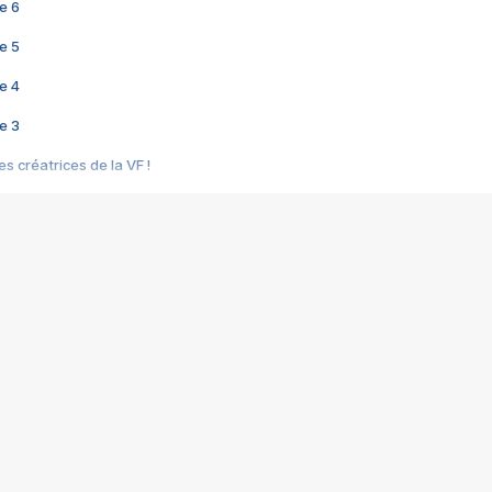
e 6
e 5
e 4
e 3
s créatrices de la VF !
e 2
e 1
e Mektoub My Love arrive enfin ! Rencontre avec Shaïn Boumedine et Sal
i : après Toni en famille
elle réalise le bouleversant Dites lui que je l'aime
ais ! Rencontre autour de Vie privée de Rebecca Zlotowski
 de Marguerite, Grave... Rencontre avec Ella Rumpf
 Les Rêveurs, un film intime sur la santé mentale