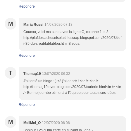
Répondre
M
Maria Rossi
14/07/2020 07:13
Coucou, voici ma carte avec la ligne C, colonne 1 et 3 :
http://plafdestachesetsplashlescrap.blogspot.com/2020/07/def
i-35-du-creablablablog.html Bisous.
Répondre
T
Titemag19
13/07/2020 06:32
J'ai tenté un bingo :-) <3 j'ai adoré ! <br /> <br />
http://titemag19.over-blog.com/2020/07/carterie.html<br /> <br
/> Bonne journée et merci à l'équipe pour toutes ces idées.
Répondre
M
MeliMel_O
12/07/2020 06:06
Bonjour ! Voici ma carte en suivant la ligne 2