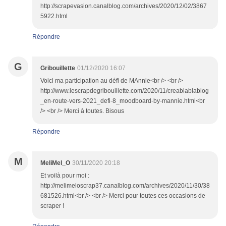
http://scrapevasion.canalblog.com/archives/2020/12/02/3867
5922.html
Répondre
G
Gribouillette
01/12/2020 16:07
Voici ma participation au défi de MAnnie<br /> <br />
http://www.lescrapdegribouillette.com/2020/11/creablablablog
_en-route-vers-2021_defi-8_moodboard-by-mannie.html<br
/> <br /> Merci à toutes. Bisous
Répondre
M
MeliMel_O
30/11/2020 20:18
Et voilà pour moi :
http://melimeloscrap37.canalblog.com/archives/2020/11/30/38
681526.html<br /> <br /> Merci pour toutes ces occasions de
scraper !