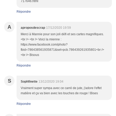
717646.html
Répondre
A
aproposdescrap
17/12/2020 19:59
Merci à Mannie pour son joli défi et ses cartes magnifiques.
<br /> <br /> Voici la mienne :
https://www.facebook.com/photo?
fbid=786438561935871&set=pcb.786439261935801<br />
<br /> Bisous
Répondre
S
Sophfinette
13/12/2020 19:04
Vraiment super sympa avec ce carré de jute, j'adore l'effet
matière et ça va bien avec les touches de rouge ! Bises
Répondre