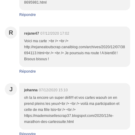
8695981.html
Répondre
R
rejane47
07/12/2020 17:02
Voici ma carte :<br /> <br />
http://rejaneatoutscrap.canalblog.com/archives/2020/12/07/38
694113.html<br /> <br /> Je poursuis ma route ! A bientôt !
Bisous bisous !
Répondre
J
johanna
07/12/2020 15:10
oh la la encore un super défi!!! et vos cartes waouh on en
prend pleins les yeux!<br /> <br /> voilà ma participation et
celle de ma fille Isis<br /> <br />
https://mademoisellescrap37.blogspot.com/2020/12/le-
marathon-des-cartessuite.html
Répondre