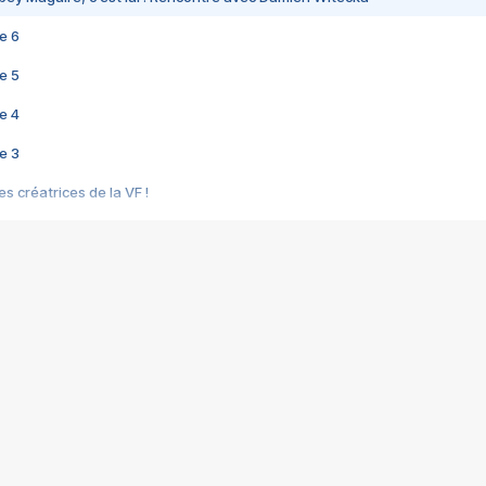
e 6
e 5
e 4
e 3
s créatrices de la VF !
e 2
e 1
e Mektoub My Love arrive enfin ! Rencontre avec Shaïn Boumedine et Sal
i : après Toni en famille
elle réalise le bouleversant Dites lui que je l'aime
ais ! Rencontre autour de Vie privée de Rebecca Zlotowski
 de Marguerite, Grave... Rencontre avec Ella Rumpf