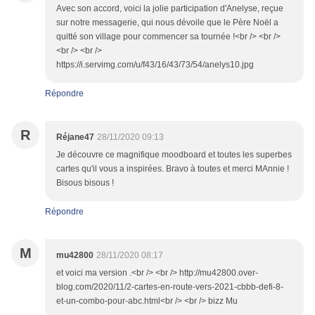
Avec son accord, voici la jolie participation d'Anelyse, reçue
sur notre messagerie, qui nous dévoile que le Père Noël a
quitté son village pour commencer sa tournée !<br /> <br />
<br /> <br />
https://i.servimg.com/u/f43/16/43/73/54/anelys10.jpg
Répondre
R
Réjane47
28/11/2020 09:13
Je découvre ce magnifique moodboard et toutes les superbes
cartes qu'il vous a inspirées. Bravo à toutes et merci MAnnie !
Bisous bisous !
Répondre
M
mu42800
28/11/2020 08:17
et voici ma version .<br /> <br /> http://mu42800.over-
blog.com/2020/11/2-cartes-en-route-vers-2021-cbbb-defi-8-
et-un-combo-pour-abc.html<br /> <br /> bizz Mu