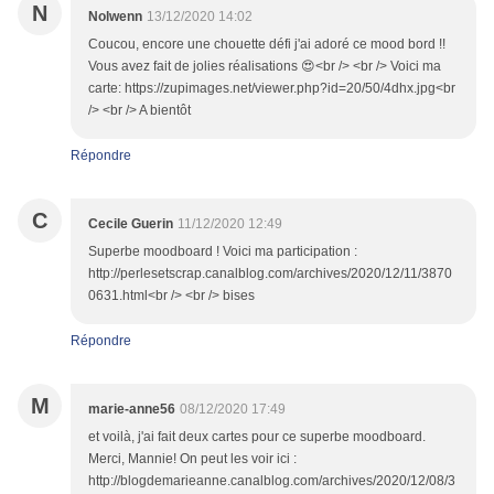
N
Nolwenn
13/12/2020 14:02
Coucou, encore une chouette défi j'ai adoré ce mood bord !!
Vous avez fait de jolies réalisations 😍<br /> <br /> Voici ma
carte: https://zupimages.net/viewer.php?id=20/50/4dhx.jpg<br
/> <br /> A bientôt
Répondre
C
Cecile Guerin
11/12/2020 12:49
Superbe moodboard ! Voici ma participation :
http://perlesetscrap.canalblog.com/archives/2020/12/11/3870
0631.html<br /> <br /> bises
Répondre
M
marie-anne56
08/12/2020 17:49
et voilà, j'ai fait deux cartes pour ce superbe moodboard.
Merci, Mannie! On peut les voir ici :
http://blogdemarieanne.canalblog.com/archives/2020/12/08/3