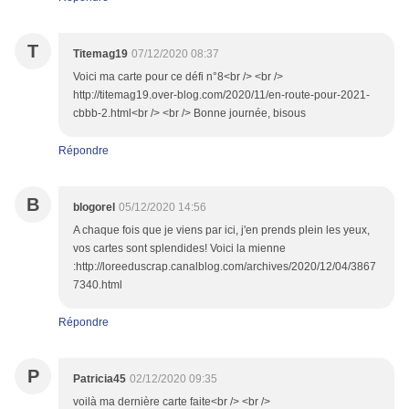
T
Titemag19
07/12/2020 08:37
Voici ma carte pour ce défi n°8<br /> <br />
http://titemag19.over-blog.com/2020/11/en-route-pour-2021-
cbbb-2.html<br /> <br /> Bonne journée, bisous
Répondre
B
blogorel
05/12/2020 14:56
A chaque fois que je viens par ici, j'en prends plein les yeux,
vos cartes sont splendides! Voici la mienne
:http://loreeduscrap.canalblog.com/archives/2020/12/04/3867
7340.html
Répondre
P
Patricia45
02/12/2020 09:35
voilà ma dernière carte faite<br /> <br />