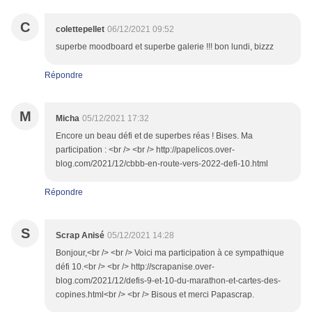
C
colettepellet
06/12/2021 09:52
superbe moodboard et superbe galerie !!! bon lundi, bizzz
Répondre
M
Micha
05/12/2021 17:32
Encore un beau défi et de superbes réas ! Bises. Ma
participation : <br /> <br /> http://papelicos.over-
blog.com/2021/12/cbbb-en-route-vers-2022-defi-10.html
Répondre
S
Scrap Anisé
05/12/2021 14:28
Bonjour,<br /> <br /> Voici ma participation à ce sympathique
défi 10.<br /> <br /> http://scrapanise.over-
blog.com/2021/12/defis-9-et-10-du-marathon-et-cartes-des-
copines.html<br /> <br /> Bisous et merci Papascrap.