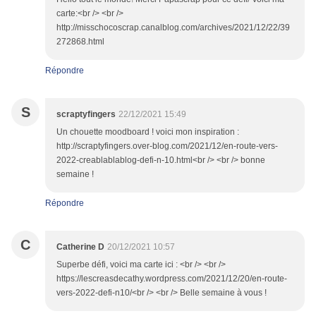
carte:<br /> <br />
http://misschocoscrap.canalblog.com/archives/2021/12/22/39
272868.html
Répondre
S
scraptyfingers
22/12/2021 15:49
Un chouette moodboard ! voici mon inspiration :
http://scraptyfingers.over-blog.com/2021/12/en-route-vers-
2022-creablablablog-defi-n-10.html<br /> <br /> bonne
semaine !
Répondre
C
Catherine D
20/12/2021 10:57
Superbe défi, voici ma carte ici : <br /> <br />
https://lescreasdecathy.wordpress.com/2021/12/20/en-route-
vers-2022-defi-n10/<br /> <br /> Belle semaine à vous !