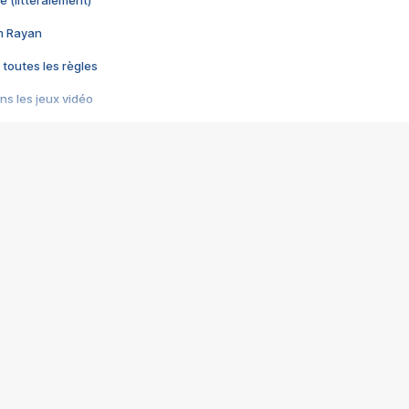
e (littéralement)
im Rayan
 toutes les règles
s les jeux vidéo
us choquant de Rockstar ? - Le scandale BULLY
e plus moche de Steam
du RÊVE tourne au CAUCHEMAR
pendant 8 heures
it… à tort
umiliés par un jeu vidéo
ire - Final Fantasy 8
ti un empire - Age of Empires
story DOFUS