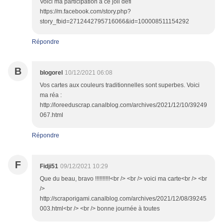
Voici ma participation à ce joli défi
https://m.facebook.com/story.php?
story_fbid=2712442795716066&id=100008511154292
Répondre
B
blogorel
10/12/2021 06:08
Vos cartes aux couleurs traditionnelles sont superbes. Voici
ma réa :
http://loreeduscrap.canalblog.com/archives/2021/12/10/39249
067.html
Répondre
F
Fidji51
09/12/2021 10:29
Que du beau, bravo !!!!!!!!!!<br /> <br /> voici ma carte<br /> <br
/>
http://scraporigami.canalblog.com/archives/2021/12/08/39245
003.html<br /> <br /> bonne journée à toutes