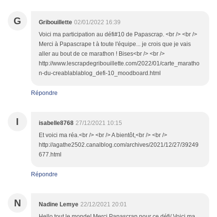
G
Gribouillette
02/01/2022 16:39
Voici ma participation au défi#10 de Papascrap. <br /> <br />
Merci à Papascrape t à toute l'équipe... je crois que je vais
aller au bout de ce marathon ! Bises<br /> <br />
http://www.lescrapdegribouillette.com/2022/01/carte_maratho
n-du-creablablablog_defi-10_moodboard.html
Répondre
I
isabelle8768
27/12/2021 10:15
Et voici ma réa.<br /> <br /> A bientôt,<br /> <br />
http://agathe2502.canalblog.com/archives/2021/12/27/39249
677.html
Répondre
N
Nadine Lemye
22/12/2021 20:01
Hello tout le monde! Merci Papascrap pour ce défi/ Voici ma