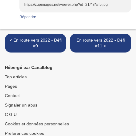
https://zupimages.net/viewer.php?id=21/48/all5.jpg
Répondre
< En route vers 2022 - Défi
En route vers 2022 - Défi
#9
#11 >
Hébergé par Canalblog
Top articles
Pages
Contact
Signaler un abus
C.G.U.
Cookies et données personnelles
Préférences cookies