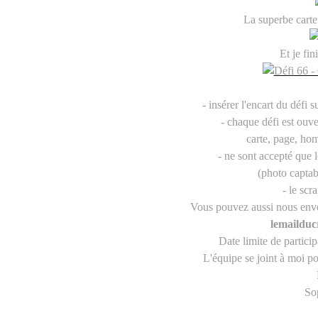
La superbe cart
Et je fin
- insérer l'encart du défi 
- chaque défi est ouve
carte, page, ho
- ne sont accepté que l
(photo captab
- le scr
Vous pouvez aussi nous envoy
lemaildu
Date limite de partic
L'équipe se joint à moi po
So