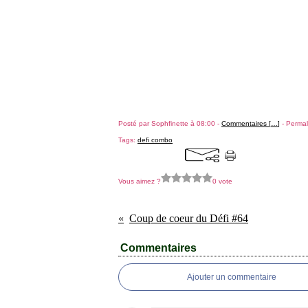
Posté par Sophfinette à 08:00 -
Commentaires [
…
]
- Permal
Tags:
defi combo
Vous aimez ?
0 vote
Coup de coeur du Défi #64
Commentaires
Ajouter un commentaire