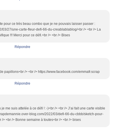
carte pour ce très beau combo que je ne pouvais laisser passer :
/03/27/une-carte-fleur-defi-66-du-creablablablog/<br /> <br /> La
fique !!! Merci pour ce défi.<br /> <br /> Bises
Répondre
de papillons<br /> <br /> https://www.facebook.com/emmafr.scrap
Répondre
e me suis attelée à ce défi ! :-)<br /> <br /> J’ai fait une carte visible
//lescrapdemannie.over-blog.com/2022/03/defi-66-du-cbbb/sketch-pour-
br /> <br /> Bonne semaine à toutes<br /> <br /> bises