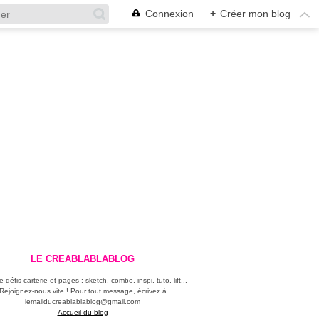
Connexion
+
Créer mon blog
LE CREABLABLABLOG
 défis carterie et pages : sketch, combo, inspi, tuto, lift...
Rejoignez-nous vite ! Pour tout message, écrivez à
lemailducreablablablog@gmail.com
Accueil du blog