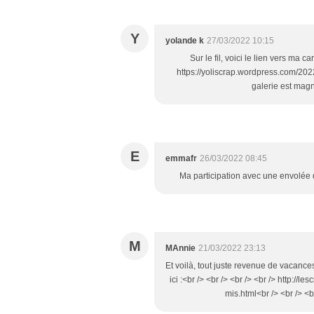
Y
yolande k
27/03/2022 10:15
Sur le fil, voici le lien vers ma 
https://yoliscrap.wordpress.com/2022
galerie est magni
E
emmafr
26/03/2022 08:45
Ma participation avec une envolée 
M
MAnnie
21/03/2022 23:13
Et voilà, tout juste revenue de vacances j
ici :<br /> <br /> <br /> <br /> http:
mis.html<br /> <br /> <