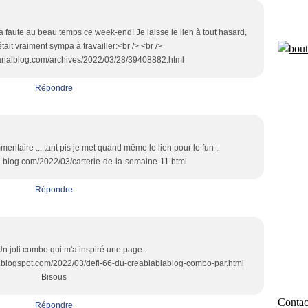
 la faute au beau temps ce week-end! Je laisse le lien à tout hasard,
ait vraiment sympa à travailler:<br /> <br />
canalblog.com/archives/2022/03/28/39408882.html
Répondre
entaire ... tant pis je met quand même le lien pour le fun :
er-blog.com/2022/03/carterie-de-la-semaine-11.html
Répondre
n joli combo qui m'a inspiré une page :
p.blogspot.com/2022/03/defi-66-du-creablablablog-combo-par.html
Bisous
Contact
Répondre