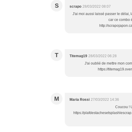
S
scrapo
28/03/2022 08:07
J'ai moi aussi laissé passer le délai,
car ce combo ét
http://scrapojapon.
T
Titemag19
28/03/2022 06:28
J'ai oublié de mettre mon comm
https://titemag19.ov
M
Maria Rossi
27/03/2022 14:36
Coucou ! U
https://plafdestachesetsplashlescra