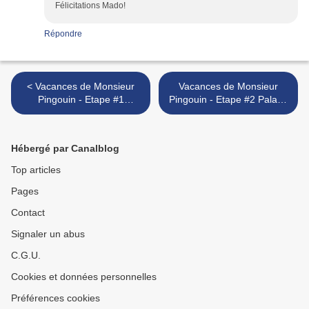
Félicitations Mado!
Répondre
< Vacances de Monsieur
Vacances de Monsieur
Pingouin - Etape #1
Pingouin - Etape #2 Palaos
Pakistan du 3/07/23 par
( Palau ) du 10/07/23 par
Polina - Consignes
Mu - Contraintes >
Hébergé par Canalblog
Top articles
Pages
Contact
Signaler un abus
C.G.U.
Cookies et données personnelles
Préférences cookies