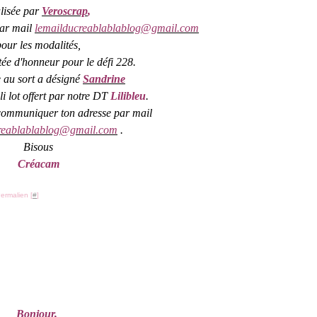
lisée par
Veroscrap
,
par mail
lemailducreablablablog@gmail.com
pour les modalités,
itée d'honneur pour le défi 228.
e au sort a désigné
Sandrine
li lot offert par notre DT
Lilibleu
.
communiquer ton adresse par mail
reablablablog@gmail.com
.
Bisous
Créacam
ermalien [
#
]
Bonjour,