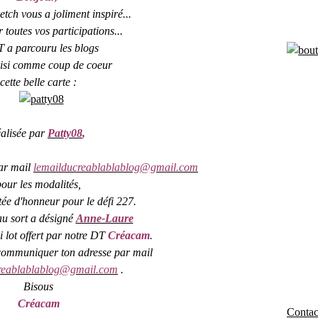
etch vous a joliment inspiré...
 toutes vos participations...
T a parcouru les blogs
oisi comme coup de coeur
cette belle carte :
éalisée par
Patty08
,
par mail
lemailducreablablablog@gmail.com
pour les modalités,
itée d'honneur pour le défi 227.
 au sort a désigné
Anne-Laure
li lot offert par notre DT
Créacam
.
communiquer ton adresse par mail
reablablablog@gmail.com
.
Bisous
Créacam
Contact