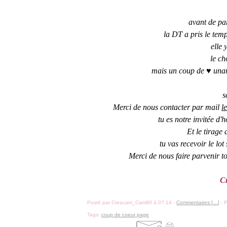
avant de pa
la DT a pris le temp
elle 
le ch
mais un coup de ♥ unani
s
Merci de nous contacter par mail
l
tu es notre invitée d
Et le tirage
tu vas recevoir le lo
Merci de nous faire parvenir t
C
Posté par Creacam_Cam80 à 07:14 -
Commentaires [
…
]
- P
Tags:
coup de coeur page