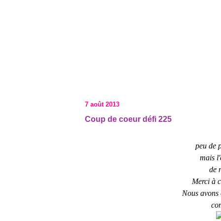
7 août 2013
Coup de coeur défi 225
peu de p
mais l'
de n
Merci à ce
Nous avons ch
co