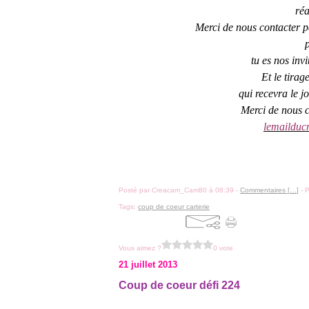
réa
Merci de nous contacter 
tu es nos inv
Et le tirag
qui recevra le jo
Merci de nous 
lemailduc
Posté par Creacam_Cam80 à 08:39 -
Commentaires [
…
]
- P
Tags:
coup de coeur carterie
Vous aimez ?
0 vote
21 juillet 2013
Coup de coeur défi 224