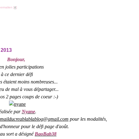
ermalien [
#
]
 2013
Bonjour,
en jolies participations
à ce dernier défi
s étaient moins nombreuses...
u de mal à vous départager...
os 2 pages coups de coeur :-)
éalisée par
Nyane
.
emailducreablablablog@gmail.com
pour les modalités,
e d'honneur pour le défi page d'août.
e au sort a désigné
BaoBab38