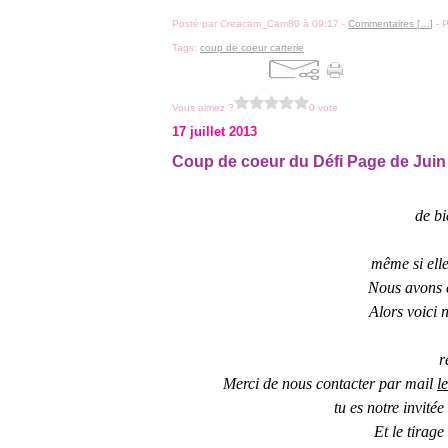
Posté par Creacam_Cam80 à 09:17 -
Commentaires [
…
]
- P
Tags:
coup de coeur carterie
Vous aimez ?
0 vote
17 juillet 2013
Coup de coeur du Défi Page de Juin
de bi
même si elle
Nous avons e
Alors voici
n
r
Merci de nous contacter par mail
l
tu es notre invité
Et le tirag