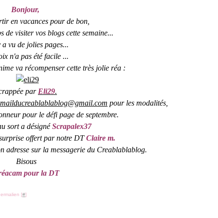
Bonjour,
rtir en vacances
pour de bon,
s de visiter vos blogs cette semaine...
y a vu de jolies pages...
oix n'a pas été facile ...
me va récompenser cette très jolie réa :
crappée par
Eli29
.
emailducreablablablog@gmail.com
pour les modalités,
'honneur pour le défi page de septembre.
 au sort a désigné
Scrapalex37
t surprise offert par notre DT
Claire m.
on adresse sur la messagerie du Creablablablog.
Bisous
réacam pour la DT
ermalien [
#
]