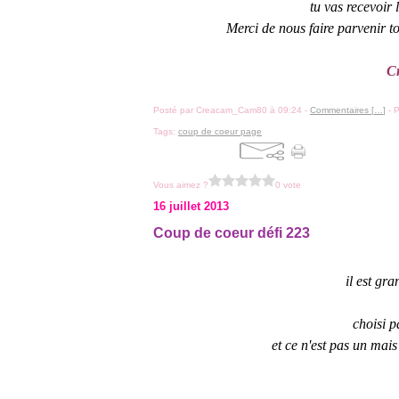
tu vas recevoir 
Merci de nous faire parvenir t
C
Posté par Creacam_Cam80 à 09:24 -
Commentaires [
…
]
- P
Tags:
coup de coeur page
Vous aimez ?
0 vote
16 juillet 2013
Coup de coeur défi 223
il est gr
choisi p
et ce n'est pas un mai