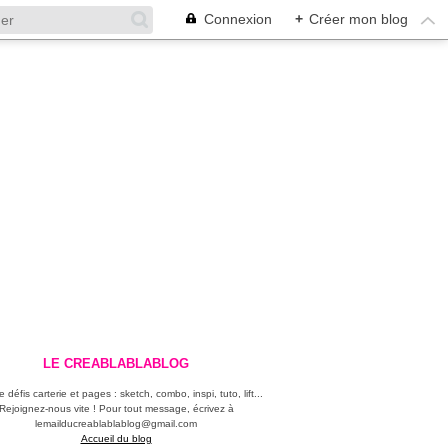
Connexion
+
Créer mon blog
LE CREABLABLABLOG
 défis carterie et pages : sketch, combo, inspi, tuto, lift...
Rejoignez-nous vite ! Pour tout message, écrivez à
lemailducreablablablog@gmail.com
Accueil du blog