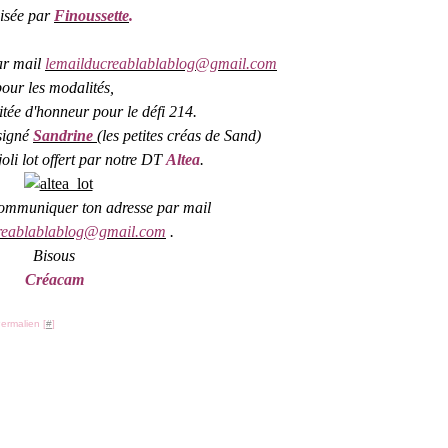
lisée par
Finoussette
.
ar mail
lemailducreablablablog@gmail.com
pour les modalités,
vitée d'honneur pour le défi 214.
ésigné
Sandrine
(les petites créas de Sand)
joli lot offert par notre DT
Altea
.
ommuniquer ton adresse par mail
reablablablog@gmail.com
.
Bisous
Créacam
ermalien [
#
]