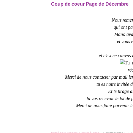
Coup de coeur Page de Décembre
Nous remerc
qui ont pa
Mano avai
et vous e
et c'est ce canvas 
ré
Merci de nous contacter par mail
le
tu es notre invitée 
Et le tirage 
tu vas recevoir le lot de
Merci de nous faire parvenir t
Posté par Creacam_Cam80 à 16:33 -
Commentaires [
…
]
- P