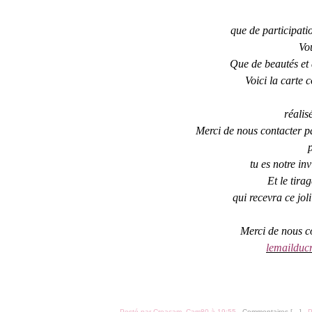
que de participati
Vou
Que de beautés et 
Voici
la carte 
réalis
Merci de nous contacter 
tu es notre in
Et le tira
qui recevra ce jol
Merci de nous c
lemailduc
Posté par Creacam_Cam80 à 19:55 -
Commentaires [
…
]
- P