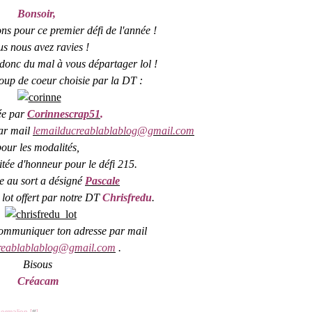
Bonsoir,
ons pour ce premier défi de l'année !
s nous avez ravies !
donc du mal à vous départager lol !
coup de coeur choisie par
la DT :
ée par
Corinnescrap51
.
par mail
lemailducreablablablog@gmail.com
pour les modalités,
vitée d'honneur pour le défi 215.
ge au sort a désigné
Pascale
i lot offert par notre DT
Chrisfredu
.
ommuniquer ton adresse par mail
reablablablog@gmail.com
.
Bisous
Créacam
ermalien [
#
]