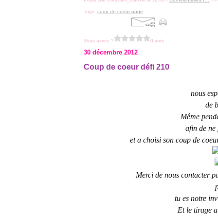
Tags:
coup de coeur page
Vous aimez ?
0 vote
30 décembre 2012
Coup de coeur défi 210
nous esp
de b
Même pendant
afin de ne 
et a choisi son coup de coeur
Merci de nous contacter p
tu es notre in
Et le tirage 