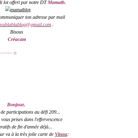
li lot offert par notre DT
Mamath
.
ommuniquer ton adresse par mail
reablablablog@gmail.com
.
Bisous
Créacam
ermalien [
#
]
Bonjour,
de participations au défi 209...
 vous prises dans l'effervescence
atifs de fin d'année déjà...
r va à la très jolie carte de
Vinou
: