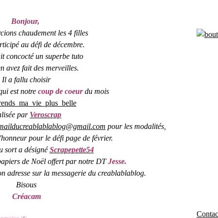
Bonjour,
ions chaudement les 4 filles
rticipé au défi de décembre.
t concocté un superbe tuto
n avez fait des merveilles.
Il a fallu choisir
qui est notre
coup de coeur
du mois
alisée par
Veroscrap
mailducreablablablog@gmail.com
pour les modalités,
d'honneur pour le défi page de février.
au sort a désigné
Scrapepette54
 papiers de Noël offert par notre DT
Jesse.
on adresse sur la messagerie du creablablablog.
Bisous
Créacam
Contact
ermalien [
#
]