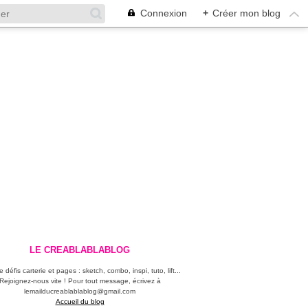
Connexion
+
Créer mon blog
LE CREABLABLABLOG
 défis carterie et pages : sketch, combo, inspi, tuto, lift...
Rejoignez-nous vite ! Pour tout message, écrivez à
lemailducreablablablog@gmail.com
Accueil du blog