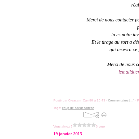
réa
Merci de nous contacter p
tu es notre in
Et le tirage au sort a d
qui recevra ce 
Merci de nous c
lemailduc
Posté par Creacam_Cam80 à 16:43 -
Commentaires [
…
]
- P
Tags:
coup de coeur carterie
Vous aimez ?
0 vote
19 janvier 2013