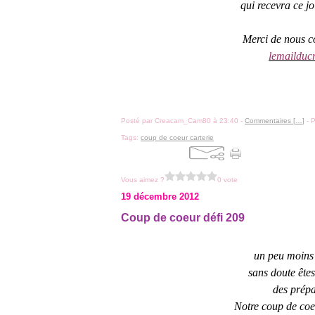
qui recevra ce jo
Merci de nous c
lemailduc
Posté par Creacam_Cam80 à 23:40 -
Commentaires [
…
]
- P
Tags:
coup de coeur carterie
Vous aimez ?
0 vote
19 décembre 2012
Coup de coeur défi 209
un peu moins 
sans doute êtes
des prépar
Notre coup de coeu